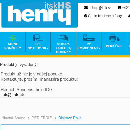
eshop@itsk.sk
+421
Často kladené otázky
MOBILY,
JARNÉ
PC,
PC
PERIFÉRIE
TABLETY,
POMÔCKY
NOTEBOOKY
KOMPONENTY
HODINKY
Produkt je vyradený!
Produkt už nie je v našej ponuke.
Kontaktujte, prosím, manažéra produktu:
Henrich Sonnenschein-ID0
itsk@itsk.sk
Hlavná Strana
PERIFÉRIE
Diskové Polia