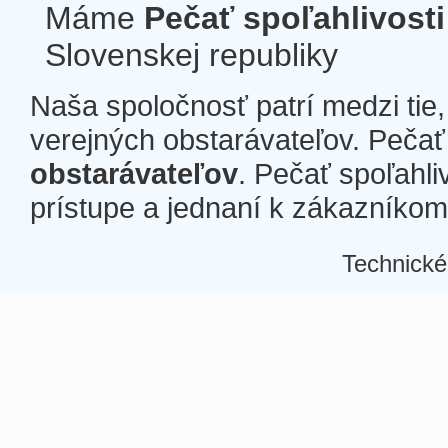
Máme
Pečať spoľahlivosti
Slovenskej republiky
Naša spoločnosť patrí medzi tie
verejných obstarávateľov. Pečať 
obstarávateľov
. Pečať spoľahli
prístupe a jednaní k zákazníkom a
Technické
Â
Â
Â