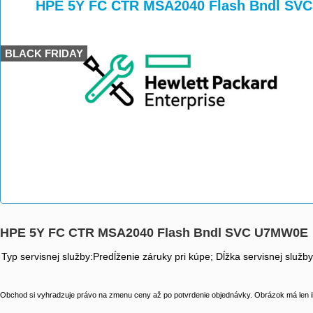
>
>
HPE 5Y FC CTR MSA2040 Flash Bndl SV
BLACK FRIDAY
HPE 5Y FC CTR MSA2040 Flash Bndl SVC U7MW0E
Typ servisnej služby:Predĺženie záruky pri kúpe; Dĺžka servisnej služb
Obchod si vyhradzuje právo na zmenu ceny až po potvrdenie objednávky. Obrázok má len il