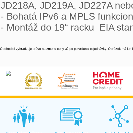
JD218A, JD219A, JD227A nebo
- Bohatá IPv6 a MPLS funkciona
- Montáž do 19“ racku  EIA sta
Obchod si vyhradzuje právo na zmenu ceny až po potvrdenie objednávky. Obrázok má len il