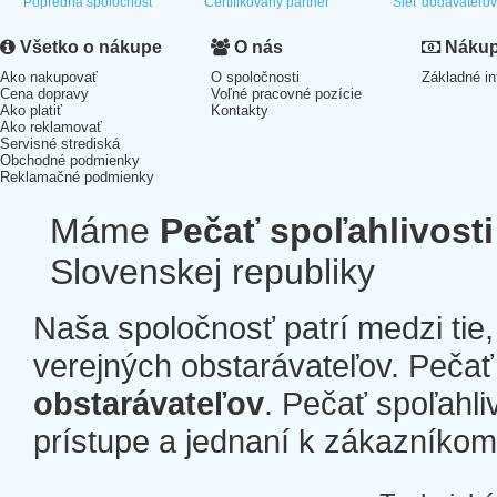
Popredná spoločnosť
Certifikovaný partner
Sieť dodávateľo
Všetko o nákupe
O nás
Nákup 
Ako nakupovať
O spoločnosti
Základné in
Cena dopravy
Voľné pracovné pozície
Ako platiť
Kontakty
Ako reklamovať
Servisné strediská
Obchodné podmienky
Reklamačné podmienky
Máme
Pečať spoľahlivosti
Slovenskej republiky
Naša spoločnosť patrí medzi tie
verejných obstarávateľov. Pečať 
obstarávateľov
. Pečať spoľahli
prístupe a jednaní k zákazníkom a