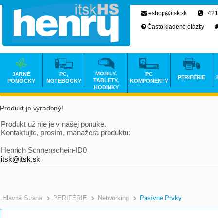
eshop@itsk.sk
+421
Často kladené otázky
MOBILY,
JARNÉ
PC,
PC
PERIFÉRIE
TABLETY,
POMÔCKY
NOTEBOOKY
KOMPONENTY
HODINKY
Produkt je vyradený!
Produkt už nie je v našej ponuke.
Kontaktujte, prosím, manažéra produktu:
Henrich Sonnenschein-ID0
itsk@itsk.sk
Hlavná Strana
PERIFÉRIE
Networking
Pasívne Prvky