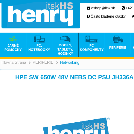
eshop@itsk.sk
+421
Často kladené otázky
MOBILY,
JARNÉ
PC,
PC
PERIFÉRIE
TABLETY,
POMÔCKY
NOTEBOOKY
KOMPONENTY
HODINKY
Hlavná Strana
PERIFÉRIE
Networking
>
>
HPE SW 650W 48V NEBS DC PSU JH336A