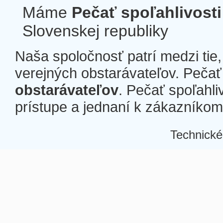
Máme
Pečať spoľahlivosti
Slovenskej republiky
Naša spoločnosť patrí medzi tie
verejných obstarávateľov. Pečať 
obstarávateľov
. Pečať spoľahli
prístupe a jednaní k zákazníkom a
Technické
Â
Â
Â