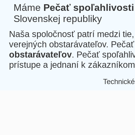
Máme
Pečať spoľahlivosti
Slovenskej republiky
Naša spoločnosť patrí medzi tie
verejných obstarávateľov. Pečať 
obstarávateľov
. Pečať spoľahli
prístupe a jednaní k zákazníkom a
Technické
Â
Â
Â