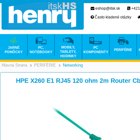
eshop@itsk.sk
+421
Často kladené otázky
MOBILY,
JARNÉ
PC,
PC
PERIFÉRIE
TABLETY,
POMÔCKY
NOTEBOOKY
KOMPONENTY
HODINKY
Hlavná Strana
PERIFÉRIE
Networking
>
>
HPE X260 E1 RJ45 120 ohm 2m Router C