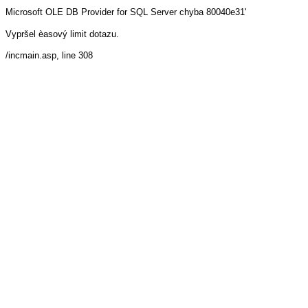
Microsoft OLE DB Provider for SQL Server
chyba 80040e31'
Vypršel èasový limit dotazu.
/incmain.asp
, line 308