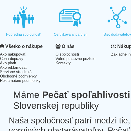
Popredná spoločnosť
Certifikovaný partner
Sieť dodávateľo
Všetko o nákupe
O nás
Nákup 
Ako nakupovať
O spoločnosti
Základné in
Cena dopravy
Voľné pracovné pozície
Ako platiť
Kontakty
Ako reklamovať
Servisné strediská
Obchodné podmienky
Reklamačné podmienky
Máme
Pečať spoľahlivosti
Slovenskej republiky
Naša spoločnosť patrí medzi tie
verejných obstarávateľov. Pečať 