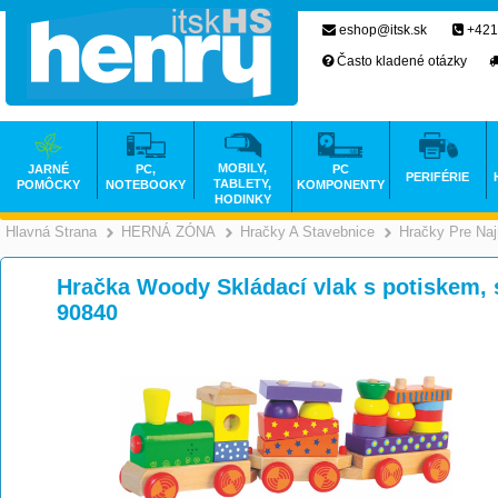
eshop@itsk.sk
+421
Často kladené otázky
MOBILY,
JARNÉ
PC,
PC
PERIFÉRIE
TABLETY,
POMÔCKY
NOTEBOOKY
KOMPONENTY
HODINKY
Hlavná Strana
HERNÁ ZÓNA
Hračky A Stavebnice
Hračky Pre Na
>
>
Hračka Woody Skládací vlak s potiskem, 
90840