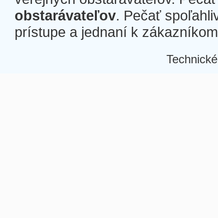
obstarávateľov
. Pečať spoľahli
prístupe a jednaní k zákazníkom a
Technické
Â
Â
Â