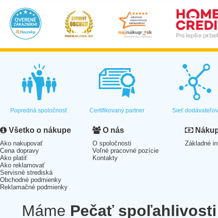
Popredná spoločnosť
Certifikovaný partner
Sieť dodávateľo
Všetko o nákupe
O nás
Nákup 
Ako nakupovať
O spoločnosti
Základné in
Cena dopravy
Voľné pracovné pozície
Ako platiť
Kontakty
Ako reklamovať
Servisné strediská
Obchodné podmienky
Reklamačné podmienky
Máme
Pečať spoľahlivosti