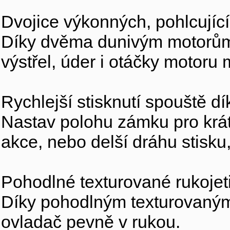
Dvojice výkonných, pohlcujíc
Díky dvěma dunivým motorům 
výstřel, úder i otáčky motoru
Rychlejší stisknutí spouště
Nastav polohu zámku pro krát
akce, nebo delší dráhu stisku
Pohodlné texturované rukojet
Díky pohodlným texturovaným 
ovladač pevně v rukou.