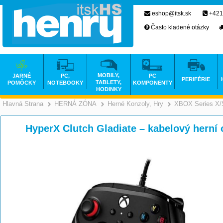
eshop@itsk.sk
+421
Často kladené otázky
MOBILY,
JARNÉ
PC,
PC
PERIFÉRIE
TABLETY,
POMÔCKY
NOTEBOOKY
KOMPONENTY
HODINKY
Hlavná Strana
HERNÁ ZÓNA
Herné Konzoly, Hry
XBOX Series X/
>
>
HyperX Clutch Gladiate – kabelový herní