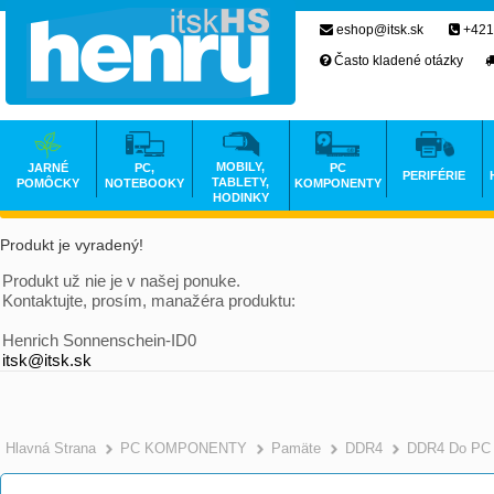
eshop@itsk.sk
+421
Často kladené otázky
MOBILY,
JARNÉ
PC,
PC
PERIFÉRIE
TABLETY,
POMÔCKY
NOTEBOOKY
KOMPONENTY
HODINKY
Produkt je vyradený!
Produkt už nie je v našej ponuke.
Kontaktujte, prosím, manažéra produktu:
Henrich Sonnenschein-ID0
itsk@itsk.sk
Hlavná Strana
PC KOMPONENTY
Pamäte
DDR4
DDR4 Do PC