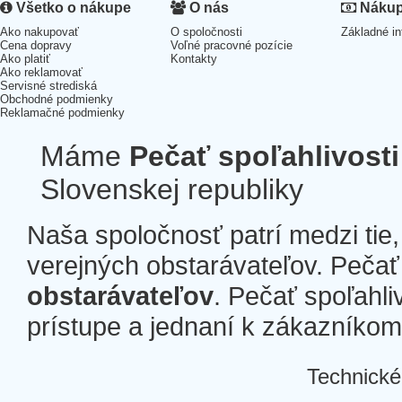
Všetko o nákupe
O nás
Nákup 
Ako nakupovať
O spoločnosti
Základné in
Cena dopravy
Voľné pracovné pozície
Ako platiť
Kontakty
Ako reklamovať
Servisné strediská
Obchodné podmienky
Reklamačné podmienky
Máme
Pečať spoľahlivosti
Slovenskej republiky
Naša spoločnosť patrí medzi tie
verejných obstarávateľov. Pečať 
obstarávateľov
. Pečať spoľahli
prístupe a jednaní k zákazníkom a
Technické
Â