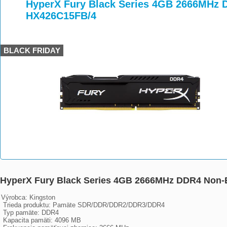
>
>
>
HyperX Fury Black Series 4GB 2666MHz
HX426C15FB/4
BLACK FRIDAY
HyperX Fury Black Series 4GB 2666MHz DDR4 Non
Výrobca: Kingston

 Trieda produktu: Pamäte SDR/DDR/DDR2/DDR3/DDR4

 Typ pamäte: DDR4

 Kapacita pamäti: 4096 MB
