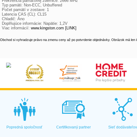
 Frekvencia pamäťovej zbernice: 2666 MHz

 Typ pamäti: Non-ECC, Unbuffered

 Počet pamätí v zostave: 1

 Latencia CAS (CL): CL15

 Chladič: Áno

 Doplňujúce informácie: Napätie: 1,2V

 Viac informácií: 
www.kingston.com [LINK]
Obchod si vyhradzuje právo na zmenu ceny až po potvrdenie objednávky. Obrázok má len il
Popredná spoločnosť
Certifikovaný partner
Sieť dodávateľo