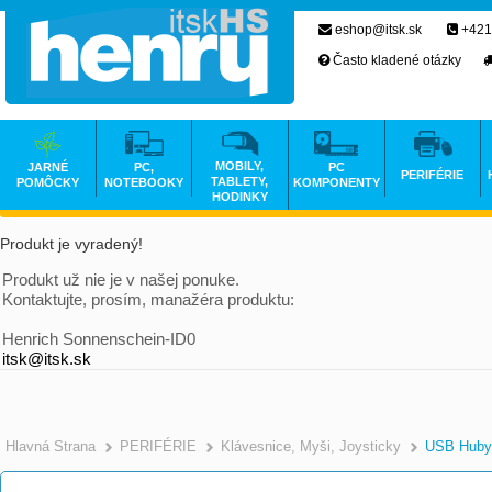
eshop@itsk.sk
+421
Často kladené otázky
MOBILY,
JARNÉ
PC,
PC
PERIFÉRIE
TABLETY,
POMÔCKY
NOTEBOOKY
KOMPONENTY
HODINKY
Produkt je vyradený!
Produkt už nie je v našej ponuke.
Kontaktujte, prosím, manažéra produktu:
Henrich Sonnenschein-ID0
itsk@itsk.sk
Hlavná Strana
PERIFÉRIE
Klávesnice, Myši, Joysticky
USB Huby