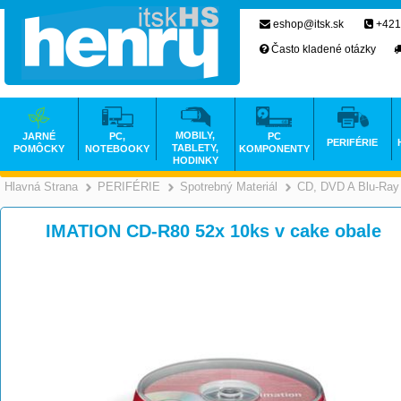
eshop@itsk.sk
+421
Často kladené otázky
MOBILY,
JARNÉ
PC,
PC
PERIFÉRIE
TABLETY,
POMÔCKY
NOTEBOOKY
KOMPONENTY
HODINKY
Hlavná Strana
PERIFÉRIE
Spotrebný Materiál
CD, DVD A Blu-Ray
>
>
>
IMATION CD-R80 52x 10ks v cake obale