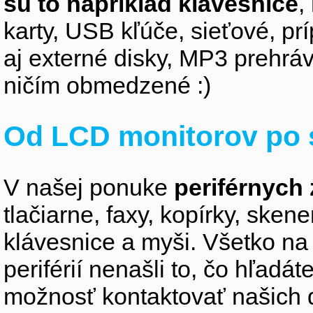
sú to napríklad klávesnice
,
karty, USB kľúče, sieťové, p
aj externé disky, MP3 prehr
ničím obmedzené :)
Od LCD monitorov po 
V našej ponuke
periférnych 
tlačiarne, faxy, kopírky, sken
klávesnice a myši. Všetko na
periférií nenašli to, čo hľadá
možnosť kontaktovať našich 