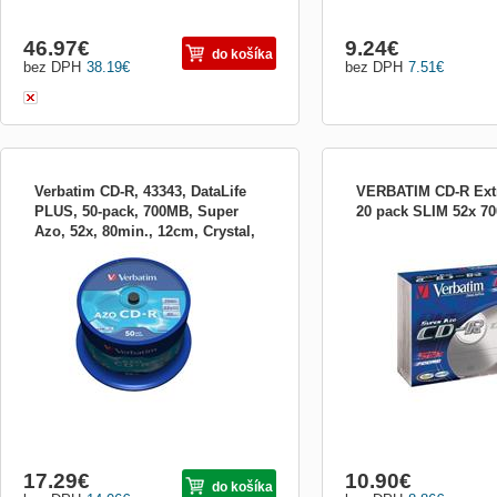
46.97
€
9.24
€
do košíka
bez DPH
38.19
€
bez DPH
7.51
€
Verbatim CD-R, 43343, DataLife
VERBATIM CD-R Extr
PLUS, 50-pack, 700MB, Super
20 pack SLIM 52x 7
Azo, 52x, 80min., 12cm, Crystal,
VERBATIM CD-R80 700 MB DLP Balení
Médium CD-R Verbatim Ext
bez mož
50 CD medií, které nabízí maximální
zapisovací médium s kap
rychlost zápisu až 52x, kapacitu 700 MB a
maximální rychlost zápis
vynikající odolnost vůči UV záření.
balení Slim Box, 20 kusů
ZÁKLADNÍ SPECIFIKACE Kapacita: 700
MB Počet disků v balení: 50 Max.
zapisovací rychlost: 52x
17.29
€
10.90
€
do košíka