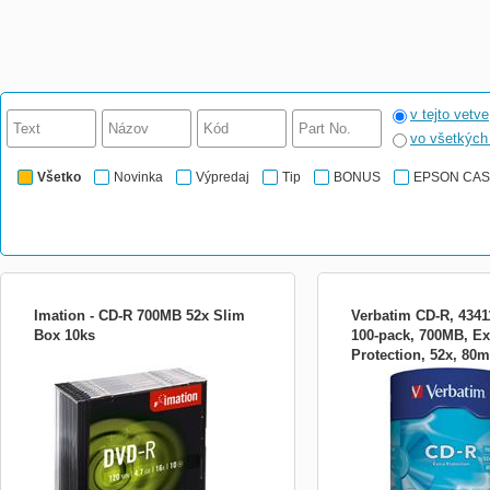
v tejto vetve
vo všetkýc
Všetko
Novinka
Výpredaj
Tip
BONUS
EPSON CA
Imation - CD-R 700MB 52x Slim
Verbatim CD-R, 43411
Box 10ks
100-pack, 700MB, Ex
Protection, 52x, 80m
Imation CD-R, 52x Typ média CD-R
VERBATIM CD-R80 700 M
bez možnosti
Kapacita: 700MB Max rýchlosť zápisu: 52x
Protection Balení 100 CD 
Balenie: box 10
nabízí maximální rychlost
kapacitu 700 MB a vynikaj
UV záření. ZÁKLADNÍ S
Kapacita: 700 MB Počet di
100 Max. zapisovací rychlo