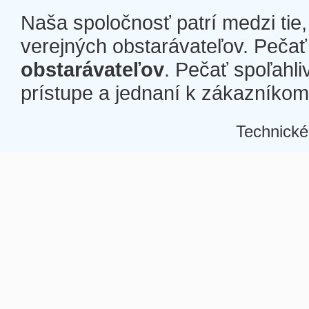
Naša spoločnosť patrí medzi tie
verejných obstarávateľov. Pečať 
obstarávateľov
. Pečať spoľahli
prístupe a jednaní k zákazníkom a
Technické
Â
Â
Â