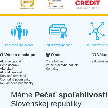
Popredná spoločnosť
Certifikovaný partner
Sieť dodávateľo
Všetko o nákupe
O nás
Nákup 
Ako nakupovať
O spoločnosti
Základné in
Cena dopravy
Voľné pracovné pozície
Ako platiť
Kontakty
Ako reklamovať
Servisné strediská
Obchodné podmienky
Reklamačné podmienky
Máme
Pečať spoľahlivosti
Slovenskej republiky