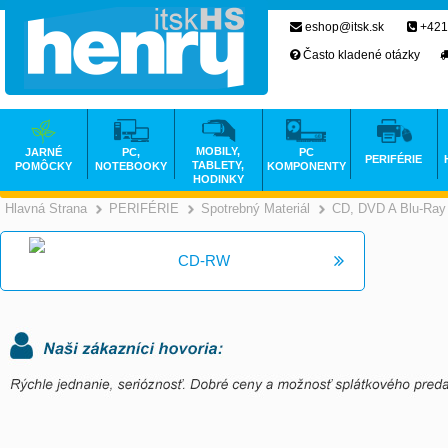
eshop@itsk.sk
+421
Často kladené otázky
MOBILY,
JARNÉ
PC,
PC
PERIFÉRIE
TABLETY,
POMÔCKY
NOTEBOOKY
KOMPONENTY
HODINKY
Hlavná Strana
PERIFÉRIE
Spotrebný Materiál
CD, DVD A Blu-Ray
>
>
>
CD-RW