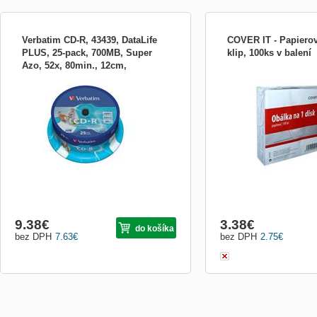
Verbatim CD-R, 43439, DataLife
COVER IT - Papierov
PLUS, 25-pack, 700MB, Super
klip, 100ks v balení
Azo, 52x, 80min., 12cm,
VERBATIM CD-R80 700MB Balení 25 CD
Balení 100 kusů papírový
Printable, cake
medií, které nabízí maximální rychlost
Opatřeno EAN kódem a p
zápisu až 52x, kapacitu 700 MB, vynikající
čtyřech jazycích. bez lepi
odolnost vůči UV záření a možnost
jedné straně s průhlednou f
vlastního potisku. ZÁKLADNÍ
SPECIFIKACE Kapacita: 700 MB Počet
disků v balení: 25 Max. zapisovací ryc...
9.38
€
3.38
€
do košíka
bez DPH
7.63
€
bez DPH
2.75
€