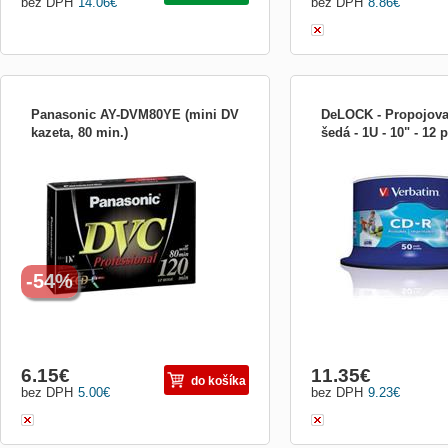
bez DPH
14.06
€
bez DPH
8.86
€
Panasonic AY-DVM80YE (mini DV
DeLOCK - Propojovac
kazeta, 80 min.)
šedá - 1U - 10" - 12 
DV kazeta Profi mini DV kazeta pre
Propojovací panel - šedá -
digitálne kamery. Záznam 80 minút táto
12 portů
doba sa predlžuje na dobu 120 minút pri
zázname v režime LP.
-54%
6.15
€
11.35
€
do košíka
bez DPH
5.00
€
bez DPH
9.23
€