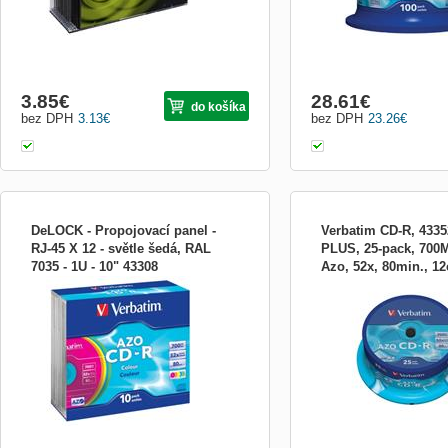
3.85
€
28.61
€
do košíka
bez DPH
3.13
€
bez DPH
23.26
€
DeLOCK - Propojovací panel -
Verbatim CD-R, 4335
RJ-45 X 12 - světle šedá, RAL
PLUS, 25-pack, 700
7035 - 1U - 10" 43308
Azo, 52x, 80min., 12
Disky Verbatim CD-R/RW využívají
Disky Verbatim CD-R/RW 
bez mož
technologii MKM/Verbatim, která zajišťuje,
technologii MKM/Verbatim, 
že každá nahrávka bude v té nejvyšší
že každá nahrávka bude v
kvalitě. Díky vývojovému středisku
kvalitě. Díky vývojovému 
společnosti Mitsubishi Chemical a silné
společnosti Mitsubishi Che
spolupráci s výrobci jednotek je zajištěna
spolupráci s výrobci jedno
široká kompatibilita ...
široká kompatibilita ...