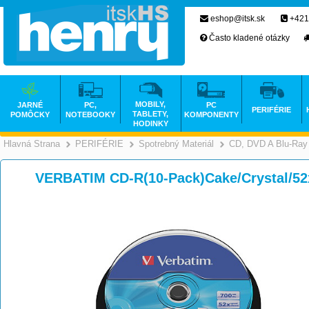
eshop@itsk.sk
+421
Často kladené otázky
MOBILY,
JARNÉ
PC,
PC
PERIFÉRIE
TABLETY,
POMÔCKY
NOTEBOOKY
KOMPONENTY
HODINKY
Hlavná Strana
PERIFÉRIE
Spotrebný Materiál
CD, DVD A Blu-Ray
>
>
>
VERBATIM CD-R(10-Pack)Cake/Crystal/5