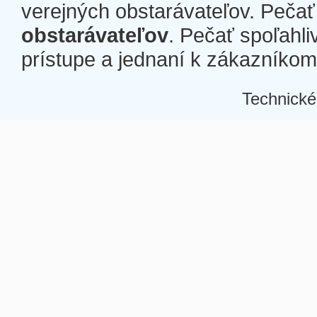
verejných obstarávateľov. Pečať 
obstarávateľov
. Pečať spoľahli
prístupe a jednaní k zákazníkom a
Technické
Â
Â
Â