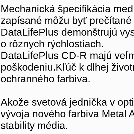
Mechanická špecifikácia medi
zapísané môžu byť prečítané 
DataLifePlus demonštrujú vy
o rôznych rýchlostiach.
DataLifePlus CD-R majú veľm
poškodeniu.Kľúč k dlhej život
ochranného farbiva.
Akože svetová jednička v opt
vývoja nového farbiva Metal A
stability média.