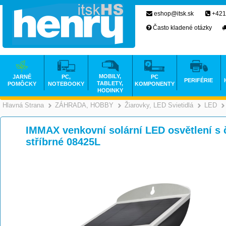
eshop@itsk.sk
+421
Často kladené otázky
MOBILY,
JARNÉ
PC,
PC
PERIFÉRIE
TABLETY,
POMÔCKY
NOTEBOOKY
KOMPONENTY
HODINKY
Hlavná Strana
ZÁHRADA, HOBBY
Žiarovky, LED Svietidlá
LED
>
>
IMMAX venkovní solární LED osvětlení s 
stříbrné 08425L