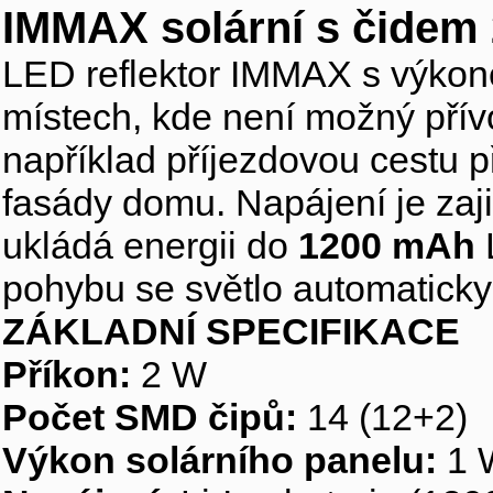
IMMAX solární s čidem
LED reflektor IMMAX s výk
místech, kde není možný přívo
například příjezdovou cestu p
fasády domu. Napájení je zaj
ukládá energii do
1200 mAh
L
pohybu se světlo automaticky 
ZÁKLADNÍ SPECIFIKACE
Příkon:
2 W
Počet SMD čipů:
14 (12+2)
Výkon solárního panelu:
1 