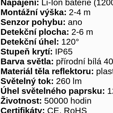
Napájení:
Li-Ion baterie (12
Montážní výška:
2-4 m
Senzor pohybu:
ano
Detekční plocha:
2-6 m
Detekční úhel:
120°
Stupeň krytí:
IP65
Barva světla:
přírodní bílá 
Materiál těla reflektoru:
plas
Světelný tok:
260 lm
Úhel světelného paprsku:
1
Životnost:
50000 hodin
Certifikáty:
CE, RoHS