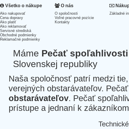
Všetko o nákupe
O nás
Nákup 
Ako nakupovať
O spoločnosti
Základné in
Cena dopravy
Voľné pracovné pozície
Ako platiť
Kontakty
Ako reklamovať
Servisné strediská
Obchodné podmienky
Reklamačné podmienky
Máme
Pečať spoľahlivosti
Slovenskej republiky
Naša spoločnosť patrí medzi tie
verejných obstarávateľov. Pečať 
obstarávateľov
. Pečať spoľahli
prístupe a jednaní k zákazníkom a
Technické