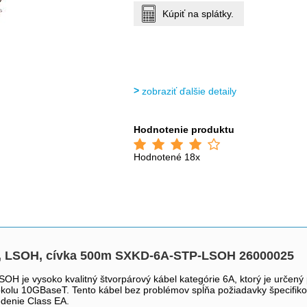
Kúpiť na splátky.
zobraziť ďalšie detaily
Hodnotenie produktu
Hodnotené 18x
drát, LSOH, cívka 500m SXKD-6A-STP-LSOH 26000025
 je vysoko kvalitný štvorpárový kábel kategórie 6A, ktorý je určený pr
kolu 10GBaseT. Tento kábel bez problémov spĺňa požiadavky špecifiko
edenie Class EA.