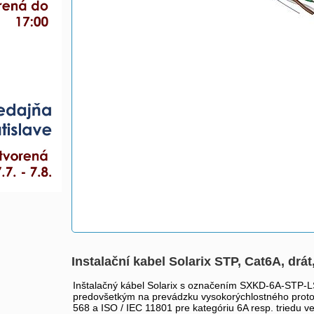
Instalační kabel Solarix STP, Cat6A, 
Inštalačný kábel Solarix s označením SXKD-6A-STP-LSOH
predovšetkým na prevádzku vysokorýchlostného proto
568 a ISO / IEC 11801 pre kategóriu 6A resp. triedu v