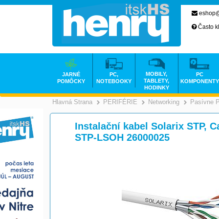
eshop@
Často k
MOBILY,
JARNÉ
PC,
PC
TABLETY,
POMÔCKY
NOTEBOOKY
KOMPONENTY
HODINKY
Hlavná Strana
PERIFÉRIE
Networking
Pasívne 
>
>
Instalační kabel Solarix STP, 
STP-LSOH 26000025