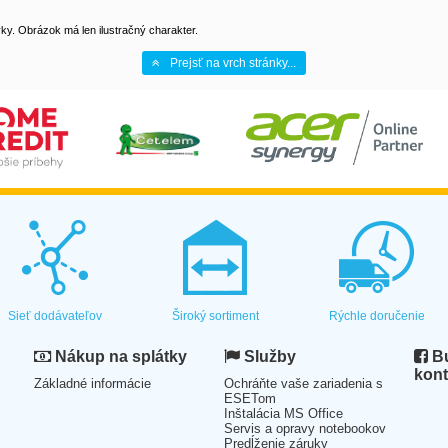
y. Obrázok má len ilustračný charakter.
Prejsť na vrch stránky...
Sieť dodávateľov
Široký sortiment
Rýchle doručenie
Nákup na splátky
Služby
Bu
kont
Základné informácie
Ochráňte vaše zariadenia s
ESETom
Inštalácia MS Office
Servis a opravy notebookov
Predĺženie záruky