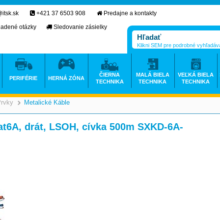
itsk.sk
+421 37 6503 908
Predajne a kontakty
ladené otázky
Sledovanie zásielky
Klikni SEM pre podrobné vyhľadáv
ČIERNA
MALÁ BIELA
VEĽKÁ BIELA
PERIFÉRIE
HERNÁ ZÓNA
TECHNIKA
TECHNIKA
TECHNIKA
Prvky
Metalické Káble
>
>
Cat6A, drát, LSOH, cívka 500m SXKD-6A-