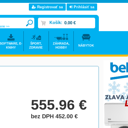
Registrovať sa
Prihlásiť sa
Košík:
0.00 €
anie >>
SOFTWARE, E-
ŠPORT,
ZÁHRADA,
NÁBYTOK
KNIHY
ZDRAVIE
HOBBY
555.96
€
bez DPH 452.00
€