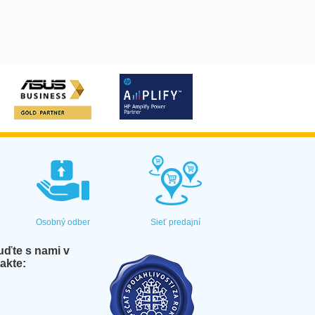
Osobný odber
Sieť predajní
ďte s nami v
akte: