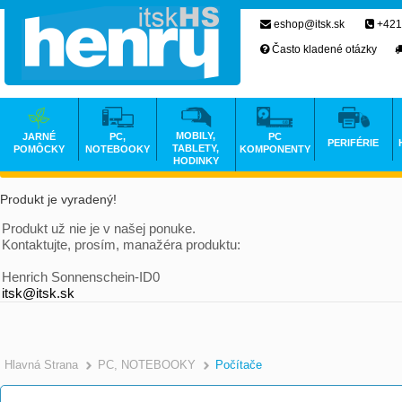
eshop@itsk.sk
+421
Často kladené otázky
MOBILY,
JARNÉ
PC,
PC
PERIFÉRIE
TABLETY,
POMÔCKY
NOTEBOOKY
KOMPONENTY
HODINKY
Produkt je vyradený!
Produkt už nie je v našej ponuke.
Kontaktujte, prosím, manažéra produktu:
Henrich Sonnenschein-ID0
itsk@itsk.sk
Hlavná Strana
PC, NOTEBOOKY
Počítače