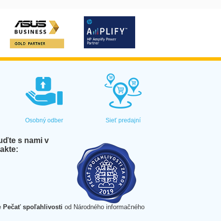
Osobný odber
Sieť predajní
ďte s nami v
akte:
e
Pečať spoľahlivosti
od Národného informačného