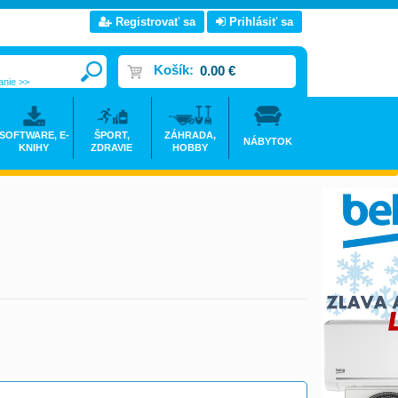
Registrovať sa
Prihlásiť sa
Košík:
0.00 €
anie >>
SOFTWARE, E-
ŠPORT,
ZÁHRADA,
NÁBYTOK
KNIHY
ZDRAVIE
HOBBY