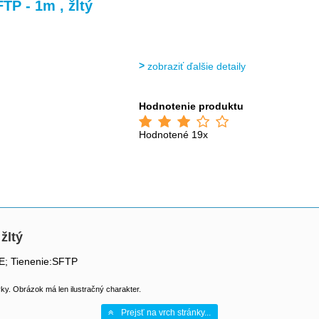
>
>
>
FTP - 1m , žltý
zobraziť ďalšie detaily
Hodnotenie produktu
Hodnotené 19x
žltý
E; Tienenie:SFTP
y. Obrázok má len ilustračný charakter.
Prejsť na vrch stránky...