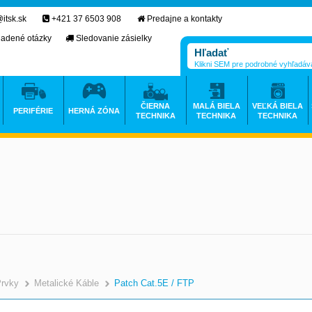
itsk.sk
+421 37 6503 908
Predajne a kontakty
ladené otázky
Sledovanie zásielky
Klikni SEM pre podrobné vyhľadáv
ČIERNA
MALÁ BIELA
VEĽKÁ BIELA
PERIFÉRIE
HERNÁ ZÓNA
TECHNIKA
TECHNIKA
TECHNIKA
Prvky
Metalické Káble
Patch Cat.5E / FTP