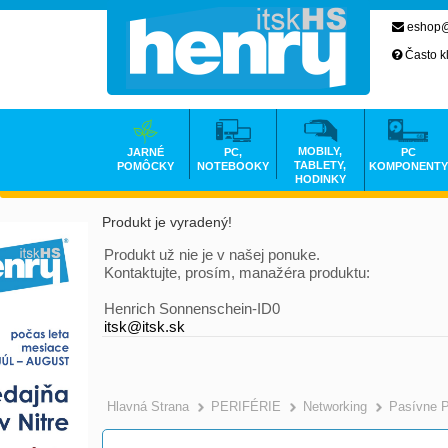
eshop@
Často k
MOBILY,
JARNÉ
PC,
PC
TABLETY,
POMÔCKY
NOTEBOOKY
KOMPONENTY
HODINKY
Produkt je vyradený!
Produkt už nie je v našej ponuke.
Kontaktujte, prosím, manažéra produktu:
Henrich Sonnenschein-ID0
itsk@itsk.sk
Hlavná Strana
PERIFÉRIE
Networking
Pasívne 