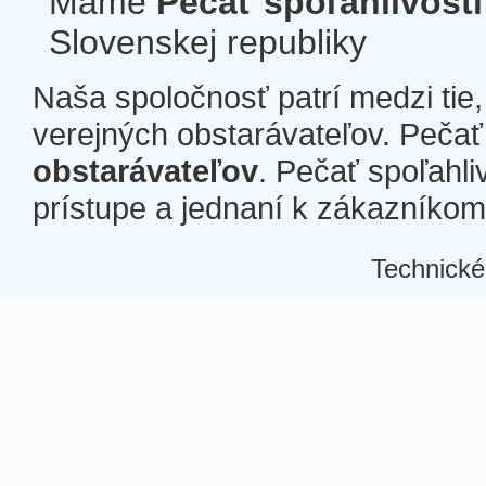
Máme
Pečať spoľahlivosti
Slovenskej republiky
Naša spoločnosť patrí medzi tie
verejných obstarávateľov. Pečať 
obstarávateľov
. Pečať spoľahli
prístupe a jednaní k zákazníkom a
Technické
Â
Â
Â