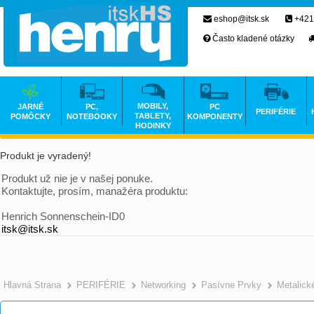
eshop@itsk.sk
+421
Často kladené otázky
MOBILY,
JARNÉ
PC,
PC
PERIFÉRIE
TABLETY,
POMÔCKY
NOTEBOOKY
KOMPONENTY
HODINKY
Produkt je vyradený!
Produkt už nie je v našej ponuke.
Kontaktujte, prosím, manažéra produktu:
Henrich Sonnenschein-ID0
itsk@itsk.sk
Hlavná Strana
PERIFÉRIE
Networking
Pasívne Prvky
Metalick