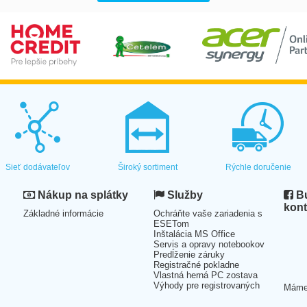
Sieť dodávateľov
Široký sortiment
Rýchle doručenie
Nákup na splátky
Služby
Bu
kont
Základné informácie
Ochráňte vaše zariadenia s
ESETom
Inštalácia MS Office
Servis a opravy notebookov
Predĺženie záruky
Registračné pokladne
Vlastná herná PC zostava
Výhody pre registrovaných
Mám