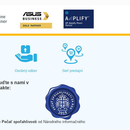
Osobný odber
Sieť predajní
ďte s nami v
akte:
e
Pečať spoľahlivosti
od Národného informačného