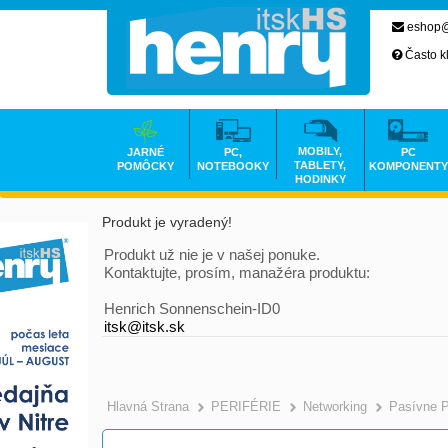
eshop@
Často k
MOBILY,
JARNÉ
PC,
PC
TABLETY,
POMÔCKY
NOTEBOOKY
KOMPONENTY
HODINKY
Produkt je vyradený!
Produkt už nie je v našej ponuke.
Kontaktujte, prosím, manažéra produktu:
Henrich Sonnenschein-ID0
itsk@itsk.sk
Hlavná Strana
PERIFÉRIE
Networking
Pasívne 