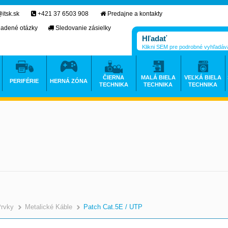
itsk.sk
+421 37 6503 908
Predajne a kontakty
ladené otázky
Sledovanie zásielky
Klikni SEM pre podrobné vyhľadáv
ČIERNA
MALÁ BIELA
VEĽKÁ BIELA
PERIFÉRIE
HERNÁ ZÓNA
TECHNIKA
TECHNIKA
TECHNIKA
Prvky
Metalické Káble
Patch Cat.5E / UTP