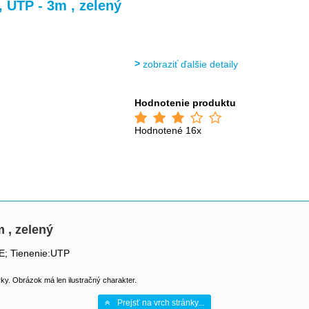
>
>
>
 UTP - 3m , zelený
zobraziť ďalšie detaily
Hodnotenie produktu
Hodnotené 16x
 , zelený
E; Tienenie:UTP
y. Obrázok má len ilustračný charakter.
Prejsť na vrch stránky...