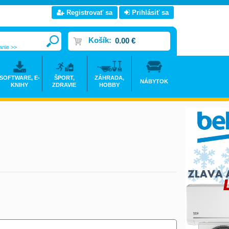
Registrovať sa
Prihlásiť sa
Košík:
0.00 €
anie >>
SOFTWARE, E-
ŠPORT,
ZÁHRADA,
NÁBYTOK
KNIHY
ZDRAVIE
HOBBY