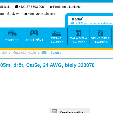
itsk.sk
+421 37 6503 908
Predajne a kontakty
ladené otázky
Sledovanie zásielky
Klikni SEM pre podrobné vyhľadáv
ČIERNA
MALÁ BIELA
VEĽKÁ BIELA
PERIFÉRIE
HERNÁ ZÓNA
TECHNIKA
TECHNIKA
TECHNIKA
Prvky
Metalické Káble
305m Balenie
>
>
>
05m, drôt, Cat5e, 24 AWG, biely 333078
Kúpiť na splátky.