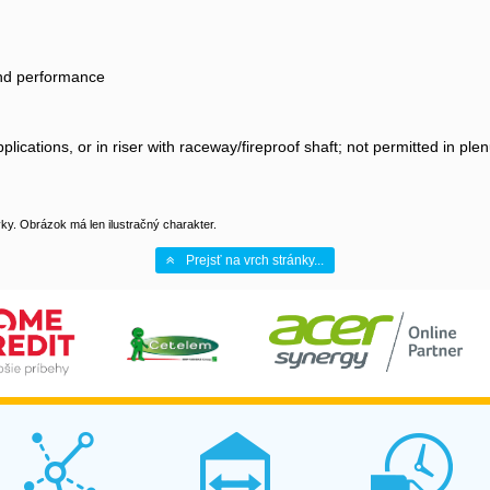
and performance
applications, or in riser with raceway/fireproof shaft; not permitted in pl
y. Obrázok má len ilustračný charakter.
Prejsť na vrch stránky...