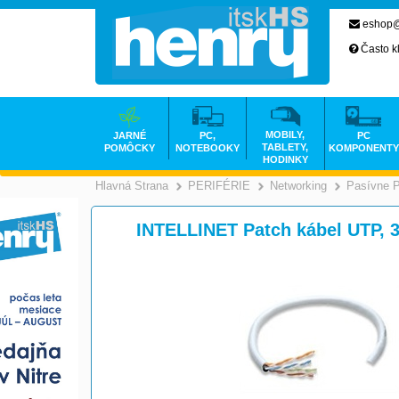
eshop@
Často k
MOBILY,
JARNÉ
PC,
PC
TABLETY,
POMÔCKY
NOTEBOOKY
KOMPONENTY
HODINKY
Hlavná Strana
PERIFÉRIE
Networking
Pasívne 
>
>
INTELLINET Patch kábel UTP, 3