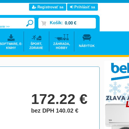
Registrovať sa
Prihlásiť sa
Košík:
0.00 €
anie >>
SOFTWARE, E-
ŠPORT,
ZÁHRADA,
NÁBYTOK
KNIHY
ZDRAVIE
HOBBY
172.22
€
bez DPH 140.02
€
do košíka