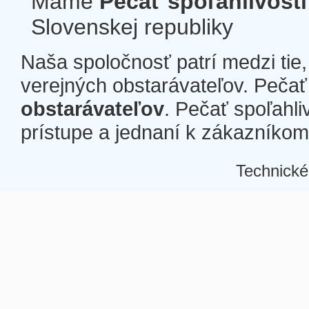
Máme
Pečať spoľahlivosti
Slovenskej republiky
Naša spoločnosť patrí medzi tie
verejných obstarávateľov. Pečať 
obstarávateľov
. Pečať spoľahli
prístupe a jednaní k zákazníkom a
Technické
Â
Â
Â