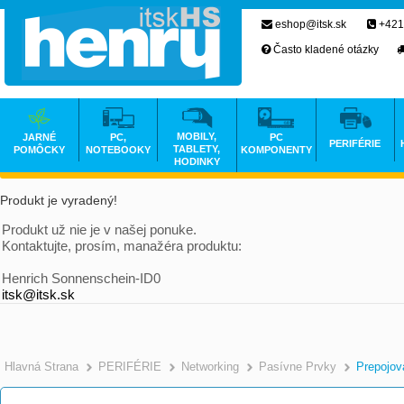
eshop@itsk.sk
+421
Často kladené otázky
MOBILY,
JARNÉ
PC,
PC
PERIFÉRIE
TABLETY,
POMÔCKY
NOTEBOOKY
KOMPONENTY
HODINKY
Produkt je vyradený!
Produkt už nie je v našej ponuke.
Kontaktujte, prosím, manažéra produktu:
Henrich Sonnenschein-ID0
itsk@itsk.sk
Hlavná Strana
PERIFÉRIE
Networking
Pasívne Prvky
Prepojov