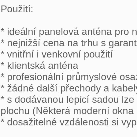
Použití:

* ideální panelová anténa pro n
* nejnižší cena na trhu s garant
* vnitřní i venkovní použití

* klientská anténa

* profesionální průmyslové osa
* žádné další přechody a kabel
* s dodávanou lepicí sadou lze 
plochu (Některá moderní okna m
* dosažitelné vzdálenosti si vyp