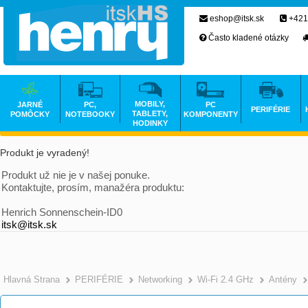
eshop@itsk.sk
+421
Často kladené otázky
MOBILY,
JARNÉ
PC,
PC
PERIFÉRIE
TABLETY,
POMÔCKY
NOTEBOOKY
KOMPONENTY
HODINKY
Produkt je vyradený!
Produkt už nie je v našej ponuke.
Kontaktujte, prosím, manažéra produktu:
Henrich Sonnenschein-ID0
itsk@itsk.sk
Hlavná Strana
PERIFÉRIE
Networking
Wi-Fi 2.4 GHz
Antény