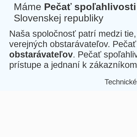
Máme
Pečať spoľahlivosti
Slovenskej republiky
Naša spoločnosť patrí medzi tie
verejných obstarávateľov. Pečať 
obstarávateľov
. Pečať spoľahli
prístupe a jednaní k zákazníkom a
Technické
Â
Â
Â