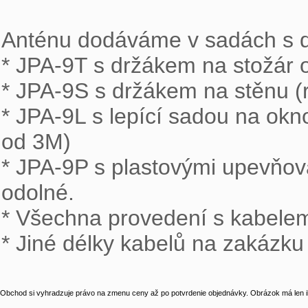
Anténu dodáváme v sadách s dr
* JPA-9T s držákem na stožár 
* JPA-9S s držákem na stěnu (r
* JPA-9L s lepící sadou na okn
od 3M)

* JPA-9P s plastovými upevňova
odolné.

* Všechna provedení s kabelem
* Jiné délky kabelů na zakázku
Obchod si vyhradzuje právo na zmenu ceny až po potvrdenie objednávky. Obrázok má len il