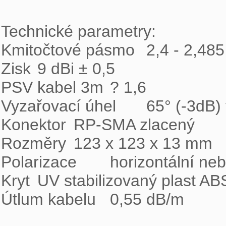
Technické parametry:

Kmitočtové pásmo	2,4 - 2,485 GHz

Zisk	9 dBi ± 0,5

PSV kabel 3m	? 1,6

Vyzařovací úhel	65° (-3dB) v obou rovinách

Konektor	RP-SMA zlacený

Rozměry	123 x 123 x 13 mm

Polarizace	horizontální nebo vertikální dle polohy

Kryt	UV stabilizovaný plast ABS

Útlum kabelu	0,55 dB/m
