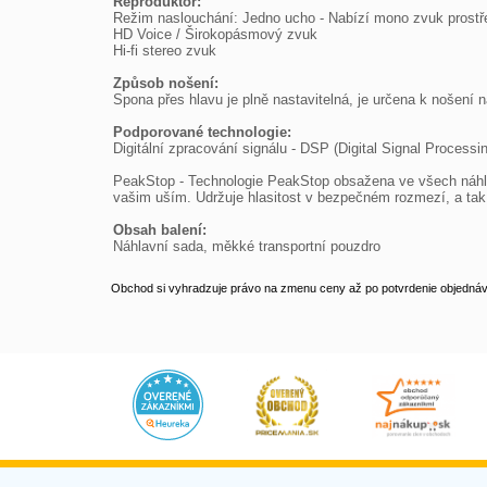
Reproduktor:

Režim naslouchání: Jedno ucho - Nabízí mono zvuk prostře
HD Voice / Širokopásmový zvuk

Hi-fi stereo zvuk

Způsob nošení:

Spona přes hlavu je plně nastavitelná, je určena k nošení n
Podporované technologie:

Digitální zpracování signálu - DSP (Digital Signal Processin
PeakStop - Technologie PeakStop obsažena ve všech náhlav
vašim uším. Udržuje hlasitost v bezpečném rozmezí, a tak 
Obsah balení:

Náhlavní sada, měkké transportní pouzdro
Obchod si vyhradzuje právo na zmenu ceny až po potvrdenie objednávk