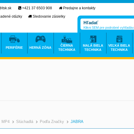
itsk.sk
+421 37 6503 908
Predajne a kontakty
ladené otázky
Sledovanie zásielky
Klikni SEM pre podrobné vyhľadáv
ČIERNA
MALÁ BIELA
VEĽKÁ BIELA
PERIFÉRIE
HERNÁ ZÓNA
TECHNIKA
TECHNIKA
TECHNIKA
3, MP4
Slúchadlá
Podľa Značky
JABRA