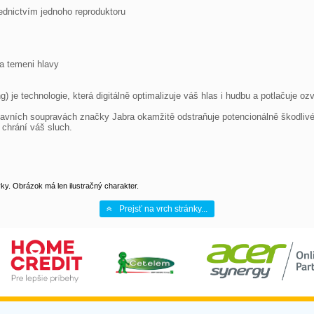
dnictvím jednoho reproduktoru

a temeni hlavy

g) je technologie, která digitálně optimalizuje váš hlas i hudbu a potlačuje ozv
ních soupravách značky Jabra okamžitě odstraňuje potencionálně škodlivé h
chrání váš sluch.

y. Obrázok má len ilustračný charakter.
Prejsť na vrch stránky...