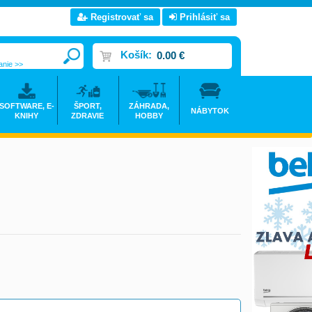
Registrovať sa
Prihlásiť sa
Košík:
0.00 €
anie >>
SOFTWARE, E-
ŠPORT,
ZÁHRADA,
NÁBYTOK
KNIHY
ZDRAVIE
HOBBY