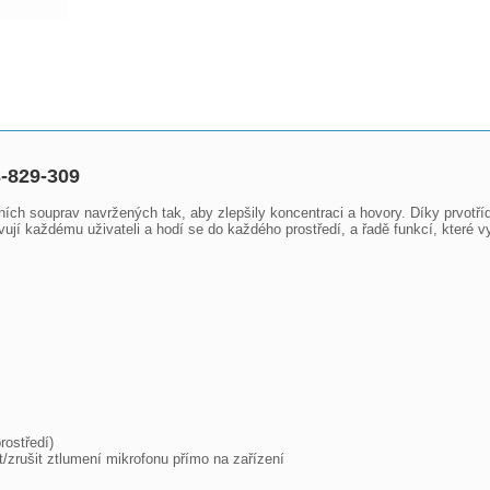
3-829-309
ch souprav navržených tak, aby zlepšily koncentraci a hovory. Díky prvotřídn
vují každému uživateli a hodí se do každého prostředí, a řadě funkcí, které 
ostředí)

zrušit ztlumení mikrofonu přímo na zařízení
