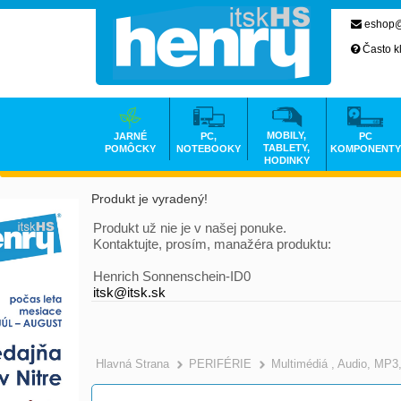
eshop@
Často k
MOBILY,
JARNÉ
PC,
PC
TABLETY,
POMÔCKY
NOTEBOOKY
KOMPONENTY
HODINKY
Produkt je vyradený!
Produkt už nie je v našej ponuke.
Kontaktujte, prosím, manažéra produktu:
Henrich Sonnenschein-ID0
itsk@itsk.sk
Hlavná Strana
PERIFÉRIE
Multimédiá , Audio, MP