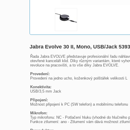
Jabra Evolve 30 II, Mono, USB/Jack 539
Řada Jabra EVOLVE představuje profesionální řadu náhlavní
otevřené kanceláři klid. Díky různým variantám, které vyho
revoluce na pracovišti, a to vše díky Jabra EVOLVE.

Provedení:

Provedení na jedno ucho, koženkový polštářek velikosti L

Konektivita:

USB/3,5 mm Jack

Připojení:

Možnost připojení k PC (SW telefon) a mobilnímu telefonu

Mikrofon:

Typ mikrofonu: NC - Potlačení hluku (vhodné do hlučného pr
Funkce ztlumení: ano - Ztlumení vám dává možnost ztlumit/