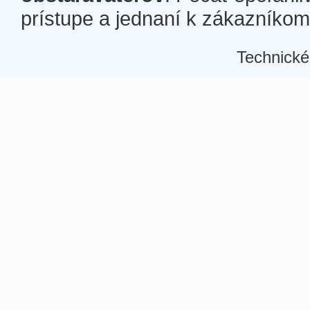
prístupe a jednaní k zákazníkom a
Technické
Â
Â
Â