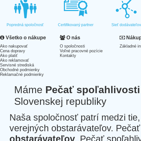
Popredná spoločnosť
Certifikovaný partner
Sieť dodávateľo
Všetko o nákupe
O nás
Nákup 
Ako nakupovať
O spoločnosti
Základné in
Cena dopravy
Voľné pracovné pozície
Ako platiť
Kontakty
Ako reklamovať
Servisné strediská
Obchodné podmienky
Reklamačné podmienky
Máme
Pečať spoľahlivosti
Slovenskej republiky
Naša spoločnosť patrí medzi tie
verejných obstarávateľov. Pečať 
obstarávateľov
. Pečať spoľahli