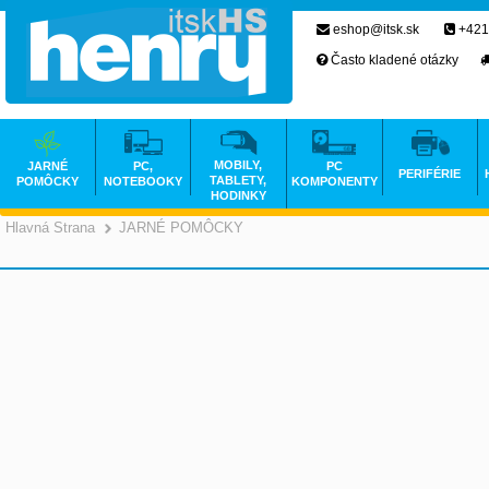
eshop@itsk.sk
+421
Často kladené otázky
MOBILY,
JARNÉ
PC,
PC
PERIFÉRIE
TABLETY,
POMÔCKY
NOTEBOOKY
KOMPONENTY
HODINKY
Hlavná Strana
JARNÉ POMÔCKY
>