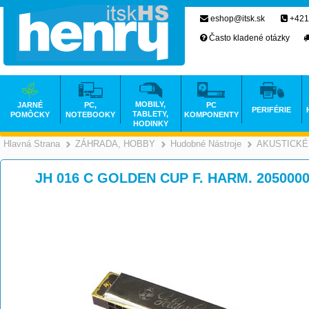
eshop@itsk.sk
+421
Často kladené otázky
MOBILY,
JARNÉ
PC,
PC
PERIFÉRIE
TABLETY,
POMÔCKY
NOTEBOOKY
KOMPONENTY
HODINKY
Hlavná Strana
ZÁHRADA, HOBBY
Hudobné Nástroje
AKUSTICKÉ
>
>
JH 016 C GOLDEN CUP F. HARM. 205000