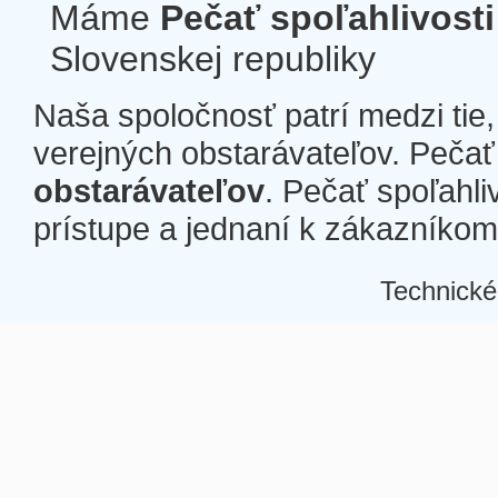
Máme
Pečať spoľahlivosti
Slovenskej republiky
Naša spoločnosť patrí medzi tie
verejných obstarávateľov. Pečať 
obstarávateľov
. Pečať spoľahli
prístupe a jednaní k zákazníkom a
Technické
Â
Â
Â