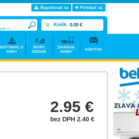
Registrovať sa
Prihlásiť sa
Košík:
0.00 €
anie >>
SOFTWARE, E-
ŠPORT,
ZÁHRADA,
NÁBYTOK
KNIHY
ZDRAVIE
HOBBY
2.95
€
bez DPH 2.40
€
do košíka