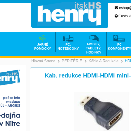
eshop@
Často k
MOBILY,
JARNÉ
PC,
PC
TABLETY,
POMÔCKY
NOTEBOOKY
KOMPONENTY
HODINKY
Hlavná Strana
PERIFÉRIE
Káble A Redukcie
HDM
>
>
Kab. redukce HDMI-HDMI mini-