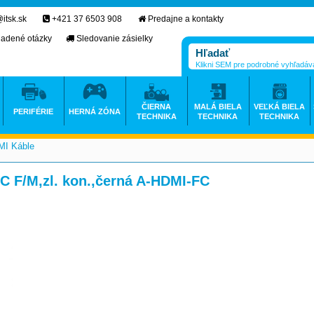
itsk.sk
+421 37 6503 908
Predajne a kontakty
ladené otázky
Sledovanie zásielky
Klikni SEM pre podrobné vyhľadáv
ČIERNA
MALÁ BIELA
VEĽKÁ BIELA
PERIFÉRIE
HERNÁ ZÓNA
TECHNIKA
TECHNIKA
TECHNIKA
I Káble
>
C F/M,zl. kon.,černá A-HDMI-FC