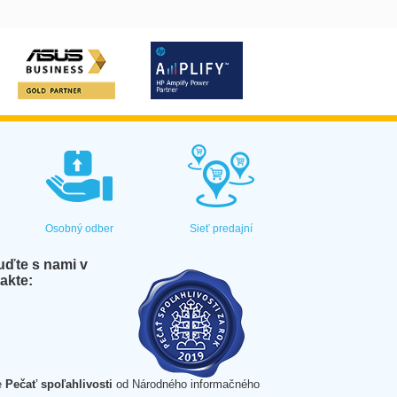
Osobný odber
Sieť predajní
ďte s nami v
akte:
e
Pečať spoľahlivosti
od Národného informačného