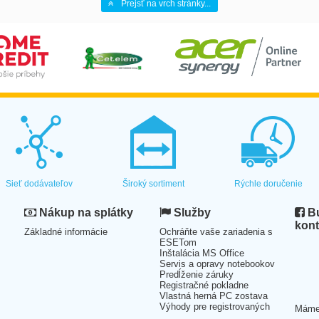
Prejsť na vrch stránky...
Sieť dodávateľov
Široký sortiment
Rýchle doručenie
Nákup na splátky
Služby
Bu
kont
Základné informácie
Ochráňte vaše zariadenia s
ESETom
Inštalácia MS Office
Servis a opravy notebookov
Predĺženie záruky
Registračné pokladne
Vlastná herná PC zostava
Výhody pre registrovaných
Mám