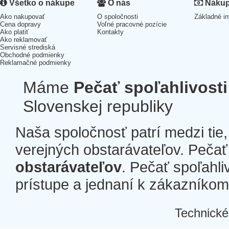
Všetko o nákupe
O nás
Nákup 
Ako nakupovať
O spoločnosti
Základné in
Cena dopravy
Voľné pracovné pozície
Ako platiť
Kontakty
Ako reklamovať
Servisné strediská
Obchodné podmienky
Reklamačné podmienky
Máme
Pečať spoľahlivosti
Slovenskej republiky
Naša spoločnosť patrí medzi tie
verejných obstarávateľov. Pečať 
obstarávateľov
. Pečať spoľahli
prístupe a jednaní k zákazníkom a
Technické
Â
Â