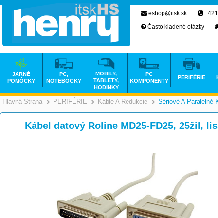
eshop@itsk.sk
+421
Často kladené otázky
MOBILY,
JARNÉ
PC,
PC
PERIFÉRIE
TABLETY,
POMÔCKY
NOTEBOOKY
KOMPONENTY
HODINKY
Hlavná Strana
PERIFÉRIE
Káble A Redukcie
Sériové A Paralelné 
>
>
>
Kábel datový Roline MD25-FD25, 25žil, li