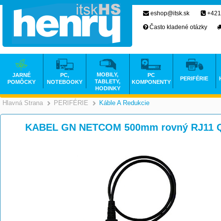
eshop@itsk.sk
+421
Často kladené otázky
MOBILY,
JARNÉ
PC,
PC
PERIFÉRIE
TABLETY,
POMÔCKY
NOTEBOOKY
KOMPONENTY
HODINKY
Hlavná Strana
PERIFÉRIE
Káble A Redukcie
>
>
KABEL GN NETCOM 500mm rovný RJ11 QD