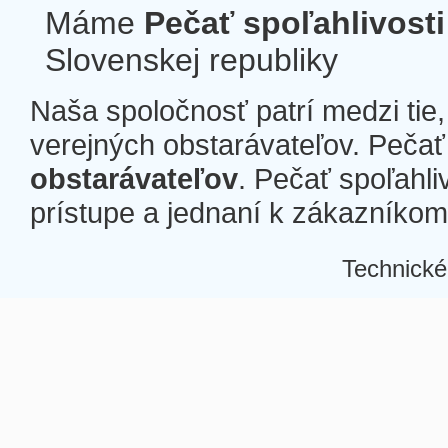
Máme
Pečať spoľahlivosti
Slovenskej republiky
Naša spoločnosť patrí medzi tie
verejných obstarávateľov. Pečať 
obstarávateľov
. Pečať spoľahli
prístupe a jednaní k zákazníkom a
Technické
Â
Â
Â