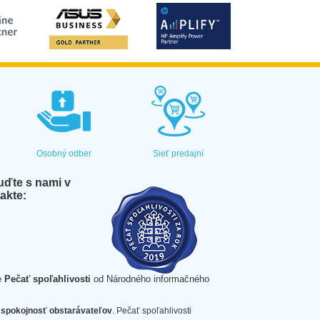
Osobný odber
Sieť predajní
ďte s nami v
akte:
e
Pečať spoľahlivosti
od Národného informačného
spokojnosť obstarávateľov
. Pečať spoľahlivosti