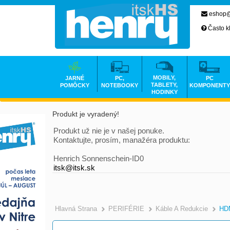
eshop@
Často k
MOBILY,
JARNÉ
PC,
PC
TABLETY,
POMÔCKY
NOTEBOOKY
KOMPONENTY
HODINKY
Produkt je vyradený!
Produkt už nie je v našej ponuke.
Kontaktujte, prosím, manažéra produktu:
Henrich Sonnenschein-ID0
itsk@itsk.sk
Hlavná Strana
PERIFÉRIE
Káble A Redukcie
HDM