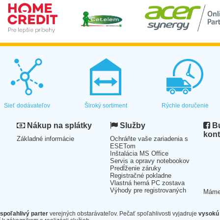
Sieť dodávateľov
Široký sortiment
Rýchle doručenie
Nákup na splátky
Služby
Bu
kont
Základné informácie
Ochráňte vaše zariadenia s
ESETom
Inštalácia MS Office
Servis a opravy notebookov
Predĺženie záruky
Registračné pokladne
Vlastná herná PC zostava
Výhody pre registrovaných
Mám
spoľahlivý parter
verejných obstarávateľov. Pečať spoľahlivosti vyjadruje
vysokú 