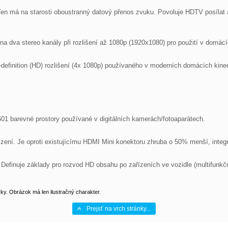
Ten má na starosti oboustranný datový přenos zvuku. Povoluje HDTV posílat 
 na dva stereo kanály při rozlišení až 1080p (1920x1080) pro použití v domác
efinition (HD) rozlišení (4x 1080p) používaného v moderních domácích kinec
barevné prostory používané v digitálních kamerách/fotoaparátech.

zení. Je oproti existujícímu HDMI Mini konektoru zhruba o 50% menší, integru
 Definuje základy pro rozvod HD obsahu po zařízeních ve vozidle (multifunk
y. Obrázok má len ilustračný charakter.
Prejsť na vrch stránky...