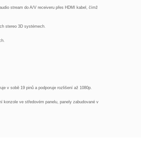
audio stream do A/V receiveru přes HDMI kabel, čímž 
ích stereo 3D systémech.

h.

je v sobě 19 pinů a podporuje rozlišení až 1080p.

ční konzole ve středovém panelu, panely zabudované v 