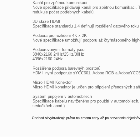
Kanál pro zpětnou komunikaci

Nové specifikace přidávají kanál pro zpětnou komunikaci. 
redukuje počet potřebných kabelů.

3D skrze HDMI

Specifikace standardu 1.4 definují rozdělení datového toku
Podpora pro rozlišení 4K x 2K

Nové specifikace umožňují podporu až čtyřnásobného high-d
Podporovanými formáty jsou:

3840x2160 24Hz/25Hz/30Hz

4096x2160 24Hz

Rozšířená podpora barevnýh prostorů

HDMI  nyní podporuje sYCC601, Adobe RGB a AdobeYCC601 
Micro HDMI Konektor

Micro HDMI konektor je určen pro připojení přenosných zaří
Systém připojení v automobilech

Specifikace kabelu navrženého pro použití v automobilech.
sedačkách apod.).
Obchod si vyhradzuje právo na zmenu ceny až po potvrdenie objednávk