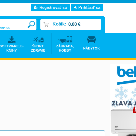
Registrovať sa
Prihlásiť sa
Košík:
0.00 €
anie >>
SOFTWARE, E-
ŠPORT,
ZÁHRADA,
NÁBYTOK
KNIHY
ZDRAVIE
HOBBY