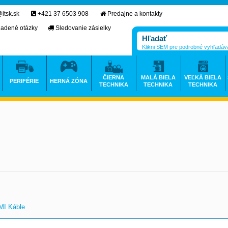
itsk.sk
+421 37 6503 908
Predajne a kontakty
ladené otázky
Sledovanie zásielky
Klikni SEM pre podrobné vyhľadáv
ČIERNA
MALÁ BIELA
VEĽKÁ BIELA
PERIFÉRIE
HERNÁ ZÓNA
TECHNIKA
TECHNIKA
TECHNIKA
I Káble