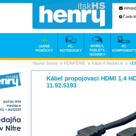
eshop@
Často k
MOBILY,
JARNÉ
PC,
PC
TABLETY,
POMÔCKY
NOTEBOOKY
KOMPONENTY
HODINKY
Hlavná Strana
PERIFÉRIE
Káble A Redukcie
HDM
>
>
Kábel propojovací HDMI 1.4 HD
11.92.5193