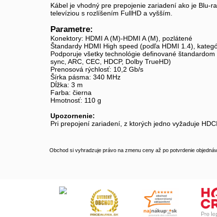
Kábel je vhodný pre prepojenie zariadení ako je Blu-ra
televíziou s rozlíšením FullHD a vyšším.
Parametre:
Konektory: HDMI A (M)-HDMI A (M), pozlátené
Štandardy HDMI High speed (podľa HDMI 1.4), kategó
Podporuje všetky technológie definované štandardom H
sync, ARC, CEC, HDCP, Dolby TrueHD)
Prenosová rýchlosť: 10,2 Gb/s
Šírka pásma: 340 MHz
Dĺžka: 3 m
Farba: čierna
Hmotnosť: 110 g
Upozornenie:
Pri prepojení zariadení, z ktorých jedno vyžaduje HD
Obchod si vyhradzuje právo na zmenu ceny až po potvrdenie objednávk