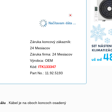
do košíka
Načítavam dáta ...
Záruka koncový zákazník:
24 Mesiacov
Záruka firma: 24 Mesiacov
Výrobca:
OEM
Kód:
ITK133347
Part No.: 11.92.5193
nálu
. Kábel je na oboch koncoch osadený