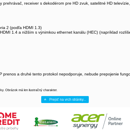
y prehrávač, receiver s dekodérom pre HD zvuk, satelitné HD televízie,
ria 2 (podľa HDMI 1.3)
DMI 1.4 a nižším s výnimkou ethernet kanálu (HEC) (napríklad rozlíšen
CP prenos a druhé tento protokol nepodporuje, nebude prepojenie fung
y. Obrázok má len ilustračný charakter.
Prejsť na vrch stránky...