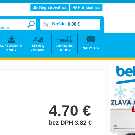
Registrovať sa
Prihlásiť sa
Košík:
0.00 €
anie >>
SOFTWARE, E-
ŠPORT,
ZÁHRADA,
NÁBYTOK
KNIHY
ZDRAVIE
HOBBY
4.70
€
bez DPH 3.82
€