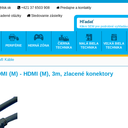
itsk.sk
+421 37 6503 908
Predajne a kontakty
ladené otázky
Sledovanie zásielky
Klikni SEM pre podrobné vyhľadáv
ČIERNA
MALÁ BIELA
VEĽKÁ BIELA
PERIFÉRIE
HERNÁ ZÓNA
TECHNIKA
TECHNIKA
TECHNIKA
I Káble
>
MI (M) - HDMI (M), 3m, zlacené konektory