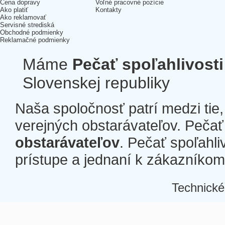
Cena dopravy
Voľné pracovné pozície
Ako platiť
Kontakty
Ako reklamovať
Servisné strediská
Obchodné podmienky
Reklamačné podmienky
Máme
Pečať spoľahlivosti
Slovenskej republiky
Naša spoločnosť patrí medzi tie
verejných obstarávateľov. Pečať 
obstarávateľov
. Pečať spoľahli
prístupe a jednaní k zákazníkom a
Technické
Â
Â
Â