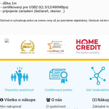
- dĺžka 1m
- certifikovaný pre USB2.0(1.5/12/480MBps)
- pripojenie zariadení (tlačiareň, skener...)
Obchod si vyhradzuje právo na zmenu ceny až po potvrdenie objednávky. Obrázok má len il
Popredná spoločnosť
Certifikovaný partner
Sieť dodávateľo
Všetko o nákupe
O nás
Nákup 
Ako nakupovať
O spoločnosti
Základné in