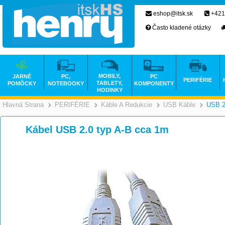
eshop@itsk.sk
+421
Často kladené otázky
MOBILY,
JARNÉ
PC,
PC
PERIFÉRIE
TABLETY,
POMÔCKY
NOTEBOOKY
KOMPONENTY
HODINKY
Hlavná Strana
PERIFÉRIE
Káble A Redukcie
USB Káble
USB 2
>
>
>
Kábel USB 2.0 typ A-B cca 1m