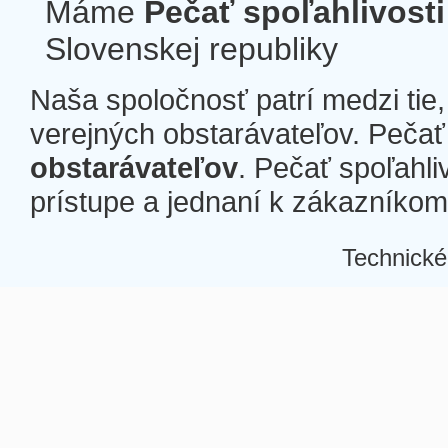
Máme
Pečať spoľahlivosti
Slovenskej republiky
Naša spoločnosť patrí medzi tie
verejných obstarávateľov. Pečať 
obstarávateľov
. Pečať spoľahli
prístupe a jednaní k zákazníkom a
Technické
Â
Â
Â