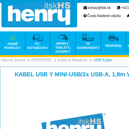
eshop@itsk.sk
+421
Často kladené otázky
MOBILY,
JARNÉ
PC,
PC
PERIFÉRIE
TABLETY,
POMÔCKY
NOTEBOOKY
KOMPONENTY
HODINKY
Hlavná Strana
PERIFÉRIE
Káble A Redukcie
USB Káble
>
>
>
KABEL USB Y MINI-USB/2x USB-A, 1,8m W