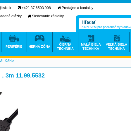
itsk.sk
+421 37 6503 908
Predajne a kontakty
ladené otázky
Sledovanie zásielky
Klikni SEM pre podrobné vyhľadáv
ČIERNA
MALÁ BIELA
VEĽKÁ BIELA
PERIFÉRIE
HERNÁ ZÓNA
TECHNIKA
TECHNIKA
TECHNIKA
I Káble
>
 , 3m 11.99.5532