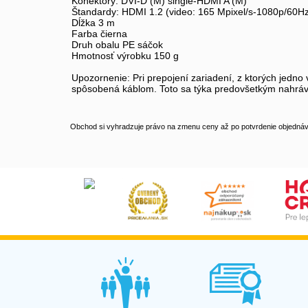
Konektory: DVI-D (M) single-HDMI A (M)
Štandardy: HDMI 1.2 (video: 165 Mpixel/s-1080p/60Hz
Dĺžka 3 m
Farba čierna
Druh obalu PE sáčok
Hmotnosť výrobku 150 g
Upozornenie: Pri prepojení zariadení, z ktorých jedn
spôsobená káblom. Toto sa týka predovšetkým nahráva
Obchod si vyhradzuje právo na zmenu ceny až po potvrdenie objednávk