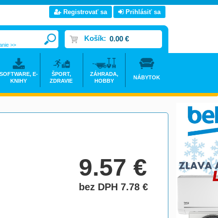
Registrovať sa
Prihlásiť sa
Košík:
0.00 €
anie >>
SOFTWARE, E-
ŠPORT,
ZÁHRADA,
NÁBYTOK
KNIHY
ZDRAVIE
HOBBY
9.57
€
bez DPH 7.78
€
do košíka