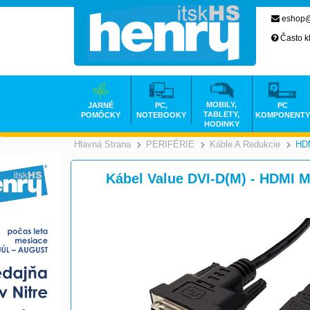
eshop@
Často k
MOBILY,
JARNÉ
PC,
PC
TABLETY,
POMÔCKY
NOTEBOOKY
KOMPONENTY
HODINKY
Hlavná Strana
PERIFÉRIE
Káble A Redukcie
HDM
>
>
Kábel Value DVI-D(M) - HDMI M