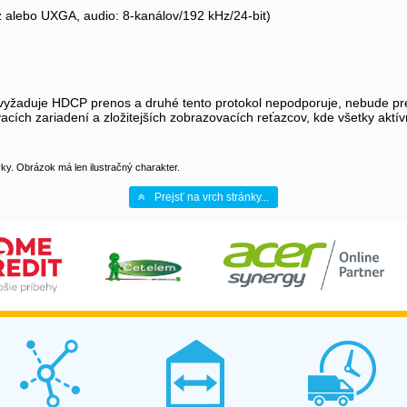
 alebo UXGA, audio: 8-kanálov/192 kHz/24-bit)
o vyžaduje HDCP prenos a druhé tento protokol nepodporuje, nebude pre
cích zariadení a zložitejších zobrazovacích reťazcov, kde všetky akt
y. Obrázok má len ilustračný charakter.
Prejsť na vrch stránky...