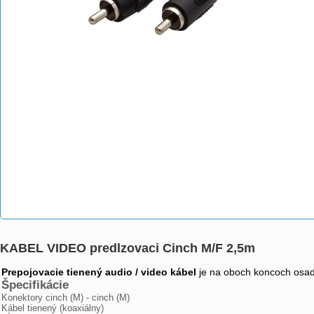
KABEL VIDEO predlzovaci Cinch M/F 2,5m
Prepojovacie tienený audio / video kábel
je na oboch koncoch osa
Špecifikácie
Konektory cinch (M) - cinch (M)
Kábel tienený (koaxiálny)