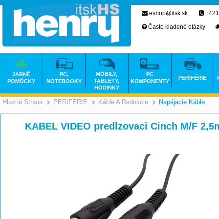
eshop@itsk.sk
+421
Často kladené otázky
MOBILY,
JARNÉ
PC,
PC
PERIFÉRIE
TABLETY,
POMÔCKY
NOTEBOOKY
KOMPONENTY
HODINKY
Hlavná Strana
PERIFÉRIE
Káble A Redukcie
Napájacie Káble
>
>
>
KABEL VIDEO predlzovaci Cinch M/F 2,5