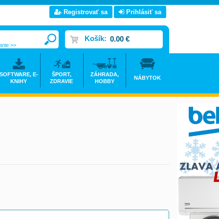
Registrovať sa
Prihlásiť sa
Košík:
0.00 €
anie >>
SOFTWARE, E-
ŠPORT,
ZÁHRADA,
NÁBYTOK
KNIHY
ZDRAVIE
HOBBY