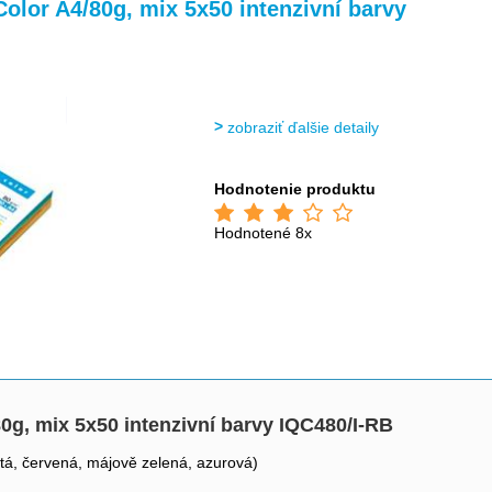
>
>
>
olor A4/80g, mix 5x50 intenzivní barvy
zobraziť ďalšie detaily
Hodnotenie produktu
Hodnotené 8x
0g, mix 5x50 intenzivní barvy IQC480/I-RB
lutá, červená, májově zelená, azurová)