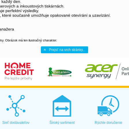
o každý den.
aserových a inkoustových tiskárnách.
je perfektní výsledky.
ní, které současně umožňuje opakované otevírání a uzavízání.
manažera
y. Obrázok má len ilustračný charakter.
Prejsť na vrch stránky...
Sieť dodávateľov
Široký sortiment
Rýchle doručenie