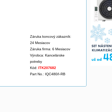
Záruka koncový zákazník:
24 Mesiacov
Záruka firma: 6 Mesiacov
Výrobca:
Kancelárske
potreby
Kód:
ITK207682
Part No.: IQC480/I-RB