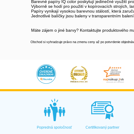
Barevné papíry IQ color poskytují jedinečné využití pr
Výborně se hodí pro použití v kopírovacích strojích, l
Papíry vynikají vysokou barevnou stálostí, která zaruču
Jednotlivé balíčky jsou baleny v transparentním bale
Máte zájem o jiné barvy? Kontaktujte produktového 
Obchod si vyhradzuje právo na zmenu ceny až po potvrdenie objednávk
Popredná spoločnosť
Certifikovaný partner