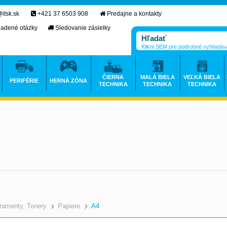
itsk.sk
+421 37 6503 908
Predajne a kontakty
ladené otázky
Sledovanie zásielky
Klikni SEM pre podrobné vyhľadáv
ČIERNA
MALÁ BIELA
VEĽKÁ BIELA
PERIFÉRIE
HERNÁ ZÓNA
TECHNIKA
TECHNIKA
TECHNIKA
ramenty, Tonery
Papiere
A4