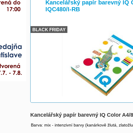
>
>
Kancelářský papír barevný IQ C
IQC480/I-RB
BLACK FRIDAY
Kancelářský papír barevný IQ Color A4/8
Barva: mix - intenzivní barvy (kanárkově žlutá, zlatož