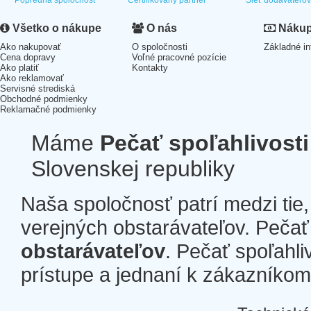
Popredná spoločnosť
Certifikovaný partner
Sieť dodávateľo
Všetko o nákupe
O nás
Nákup 
Ako nakupovať
O spoločnosti
Základné in
Cena dopravy
Voľné pracovné pozície
Ako platiť
Kontakty
Ako reklamovať
Servisné strediská
Obchodné podmienky
Reklamačné podmienky
Máme
Pečať spoľahlivosti
Slovenskej republiky
Naša spoločnosť patrí medzi tie
verejných obstarávateľov. Pečať 
obstarávateľov
. Pečať spoľahli
prístupe a jednaní k zákazníkom a