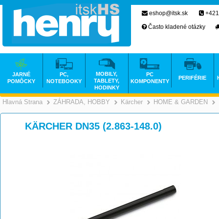
eshop@itsk.sk
+421
Často kladené otázky
MOBILY,
JARNÉ
PC,
PC
PERIFÉRIE
TABLETY,
POMÔCKY
NOTEBOOKY
KOMPONENTY
HODINKY
Hlavná Strana
ZÁHRADA, HOBBY
Kärcher
HOME & GARDEN
>
>
>
KÄRCHER DN35 (2.863-148.0)