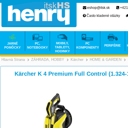
eshop@itsk.sk
+421
Často kladené otázky
MOBILY,
JARNÉ
PC,
PC
PERIFÉRIE
TABLETY,
POMÔCKY
NOTEBOOKY
KOMPONENTY
HODINKY
Hlavná Strana
ZÁHRADA, HOBBY
Kärcher
HOME & GARDEN
>
>
>
Kärcher K 4 Premium Full Control (1.324-