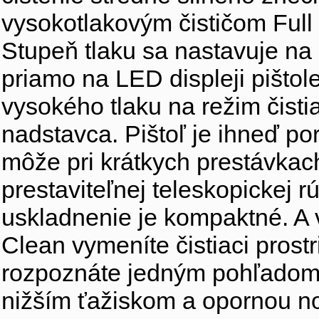
vysokotlakovým čističom Full 
Stupeň tlaku sa nastavuje na
priamo na LED displeji pištol
vysokého tlaku na režim čist
nadstavca. Pištoľ je ihneď p
môže pri krátkych prestávkac
prestaviteľnej teleskopickej 
uskladnenie je kompaktné. A 
Clean vymeníte čistiaci pros
rozpoznáte jedným pohľadom. 
nižším ťažiskom a opornou noh