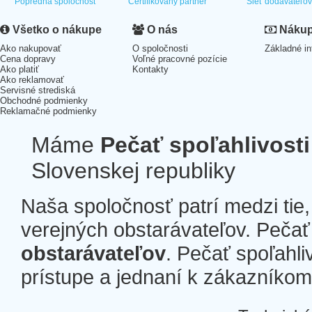
Popredná spoločnosť
Certifikovaný partner
Sieť dodávateľo
Všetko o nákupe
O nás
Nákup 
Ako nakupovať
O spoločnosti
Základné in
Cena dopravy
Voľné pracovné pozície
Ako platiť
Kontakty
Ako reklamovať
Servisné strediská
Obchodné podmienky
Reklamačné podmienky
Máme
Pečať spoľahlivosti
Slovenskej republiky
Naša spoločnosť patrí medzi tie
verejných obstarávateľov. Pečať 
obstarávateľov
. Pečať spoľahli
prístupe a jednaní k zákazníkom a