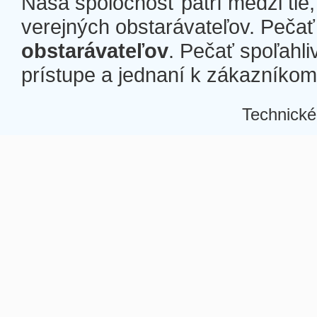
Naša spoločnosť patrí medzi tie
verejných obstarávateľov. Pečať 
obstarávateľov
. Pečať spoľahli
prístupe a jednaní k zákazníkom a
Technické
Â
Â
Â