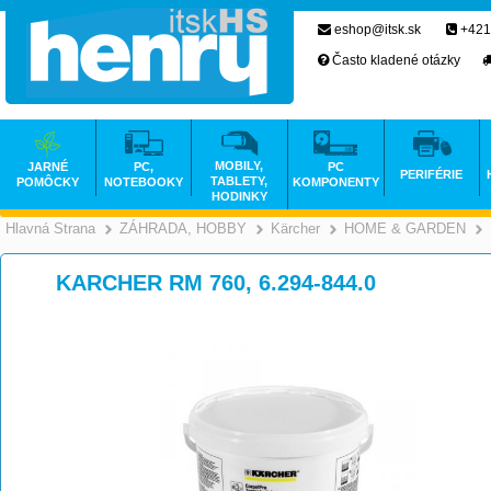
eshop@itsk.sk
+421
Často kladené otázky
MOBILY,
JARNÉ
PC,
PC
PERIFÉRIE
TABLETY,
POMÔCKY
NOTEBOOKY
KOMPONENTY
HODINKY
Hlavná Strana
ZÁHRADA, HOBBY
Kärcher
HOME & GARDEN
>
>
>
KARCHER RM 760, 6.294-844.0