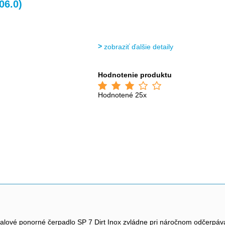
>
>
>
>
06.0)
zobraziť ďalšie detaily
Hodnotenie produktu
Hodnotené 25x
lové ponorné čerpadlo SP 7 Dirt Inox zvládne pri náročnom odčerpávan