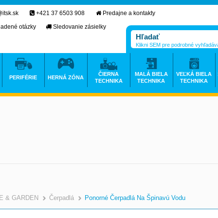
itsk.sk
+421 37 6503 908
Predajne a kontakty
ladené otázky
Sledovanie zásielky
Klikni SEM pre podrobné vyhľadáv
ČIERNA
MALÁ BIELA
VEĽKÁ BIELA
PERIFÉRIE
HERNÁ ZÓNA
TECHNIKA
TECHNIKA
TECHNIKA
E & GARDEN
Čerpadlá
Ponorné Čerpadlá Na Špinavú Vodu