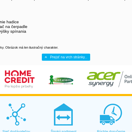
nie hadice
ač na čerpadle
výšky spínania
y. Obrázok má len ilustračný charakter.
Prejsť na vrch stránky...
Sieť dodávateľov
Široký sortiment
Rýchle doručenie