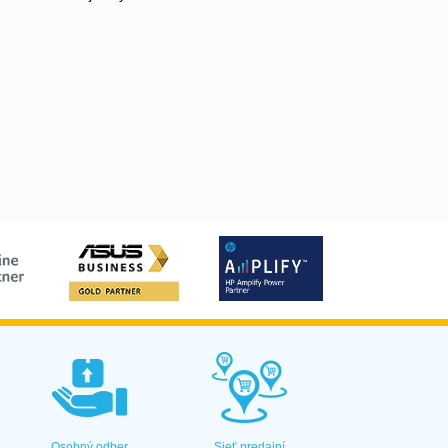
Osobný odber
Sieť predajní