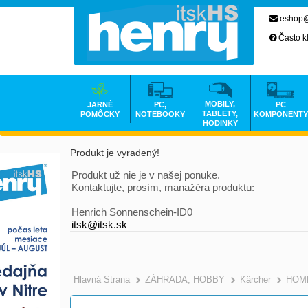
eshop@
Často k
MOBILY,
JARNÉ
PC,
PC
TABLETY,
POMÔCKY
NOTEBOOKY
KOMPONENTY
HODINKY
Produkt je vyradený!
Produkt už nie je v našej ponuke.
Kontaktujte, prosím, manažéra produktu:
Henrich Sonnenschein-ID0
itsk@itsk.sk
Hlavná Strana
ZÁHRADA, HOBBY
Kärcher
HOM