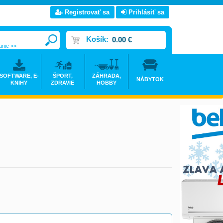
Registrovať sa
Prihlásiť sa
Košík:
0.00 €
anie >>
SOFTWARE, E-
ŠPORT,
ZÁHRADA,
NÁBYTOK
KNIHY
ZDRAVIE
HOBBY