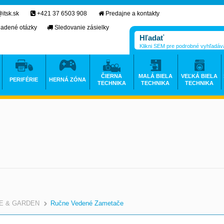
itsk.sk
+421 37 6503 908
Predajne a kontakty
ladené otázky
Sledovanie zásielky
Klikni SEM pre podrobné vyhľadáv
ČIERNA
MALÁ BIELA
VEĽKÁ BIELA
PERIFÉRIE
HERNÁ ZÓNA
TECHNIKA
TECHNIKA
TECHNIKA
E & GARDEN
Ručne Vedené Zametače