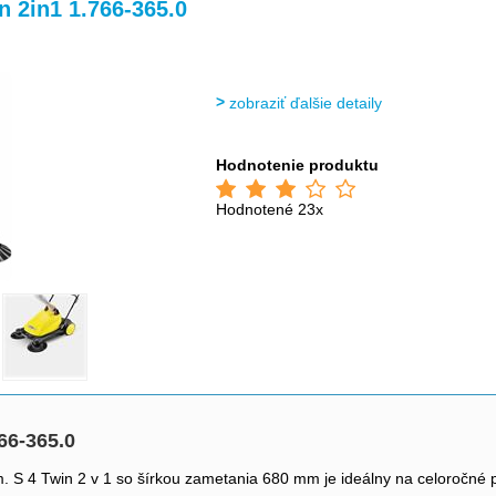
>
>
>
n 2in1 1.766-365.0
zobraziť ďalšie detaily
Hodnotenie produktu
Hodnotené 23x
66-365.0
. S 4 Twin 2 v 1 so šírkou zametania 680 mm je ideálny na celoročné p