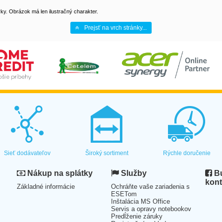
y. Obrázok má len ilustračný charakter.
Prejsť na vrch stránky...
Sieť dodávateľov
Široký sortiment
Rýchle doručenie
Nákup na splátky
Služby
Bu
kont
Základné informácie
Ochráňte vaše zariadenia s
ESETom
Inštalácia MS Office
Servis a opravy notebookov
Predĺženie záruky