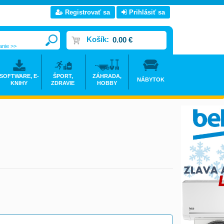
Registrovať sa
Prihlásiť sa
Košík:
0.00 €
anie >>
SOFTWARE, E-
ŠPORT,
ZÁHRADA,
NÁBYTOK
KNIHY
ZDRAVIE
HOBBY