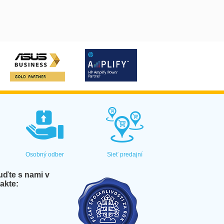
Osobný odber
Sieť predajní
ďte s nami v
akte: