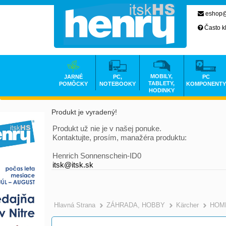
eshop@
Často k
MOBILY,
JARNÉ
PC,
PC
TABLETY,
POMÔCKY
NOTEBOOKY
KOMPONENTY
HODINKY
Produkt je vyradený!
Produkt už nie je v našej ponuke.
Kontaktujte, prosím, manažéra produktu:
Henrich Sonnenschein-ID0
itsk@itsk.sk
Hlavná Strana
ZÁHRADA, HOBBY
Kärcher
HOM