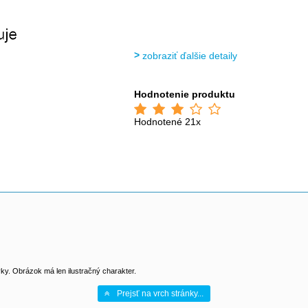
zobraziť ďalšie detaily
Hodnotenie produktu
Hodnotené 21x
y. Obrázok má len ilustračný charakter.
Prejsť na vrch stránky...