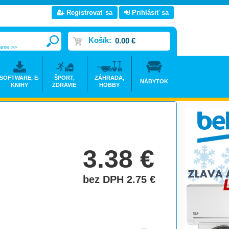
Registrovať sa
Prihlásiť sa
Košík:
0.00 €
anie >>
SOFTWARE, E-
ŠPORT,
ZÁHRADA,
NÁBYTOK
KNIHY
ZDRAVIE
HOBBY
3.38
€
bez DPH 2.75
€
do košíka