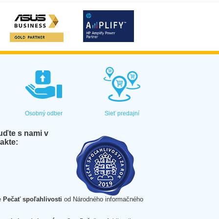
Osobný odber
Sieť predajní
ďte s nami v
akte:
e
Pečať spoľahlivosti
od Národného informačného