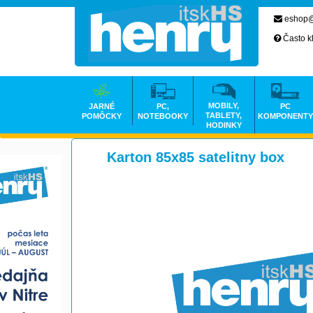
eshop@
Často k
MOBILY,
JARNÉ
PC,
PC
TABLETY,
POMÔCKY
NOTEBOOKY
KOMPONENTY
HODINKY
Karton 85x85 satelitny box