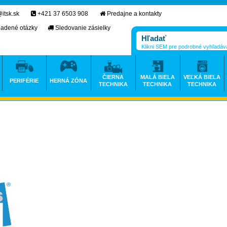
itsk.sk
+421 37 6503 908
Predajne a kontakty
ladené otázky
Sledovanie zásielky
Klikni SEM pre podrobné vyhľadáv
ČIERNA
MALÁ BIELA
VEĽKÁ BIELA
PERIFÉRIE
HERNÁ ZÓNA
TECHNIKA
TECHNIKA
TECHNIKA