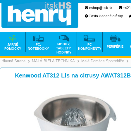
eshop@itsk.sk
+421
Často kladené otázky
MOBILY,
JARNÉ
PC,
PC
PERIFÉRIE
TABLETY,
POMÔCKY
NOTEBOOKY
KOMPONENTY
HODINKY
Hlavná Strana
MALÁ BIELA TECHNIKA
Malé Domáce Spotrebiče
>
>
Kenwood AT312 Lis na citrusy AWAT312B