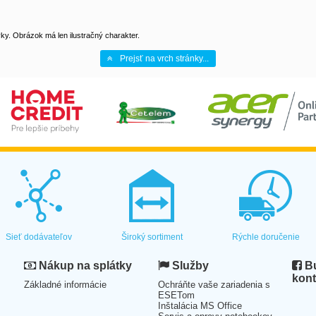
y. Obrázok má len ilustračný charakter.
Prejsť na vrch stránky...
Sieť dodávateľov
Široký sortiment
Rýchle doručenie
Nákup na splátky
Služby
Bu
kont
Základné informácie
Ochráňte vaše zariadenia s
ESETom
Inštalácia MS Office