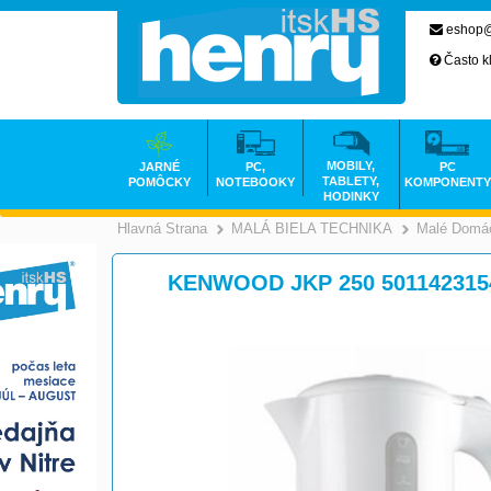
eshop@
Často k
MOBILY,
JARNÉ
PC,
PC
TABLETY,
POMÔCKY
NOTEBOOKY
KOMPONENTY
HODINKY
Hlavná Strana
MALÁ BIELA TECHNIKA
Malé Domác
>
KENWOOD JKP 250 501142315