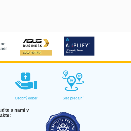
Osobný odber
Sieť predajní
ďte s nami v
akte: