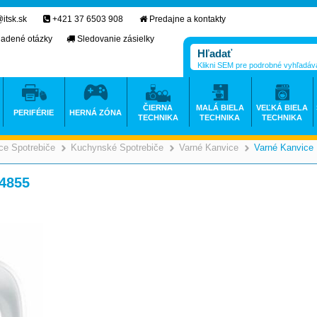
itsk.sk
+421 37 6503 908
Predajne a kontakty
ladené otázky
Sledovanie zásielky
Klikni SEM pre podrobné vyhľadáv
ČIERNA
MALÁ BIELA
VEĽKÁ BIELA
PERIFÉRIE
HERNÁ ZÓNA
TECHNIKA
TECHNIKA
TECHNIKA
e Spotrebiče
Kuchynské Spotrebiče
Varné Kanvice
Varné Kanvice
>
>
>
4855