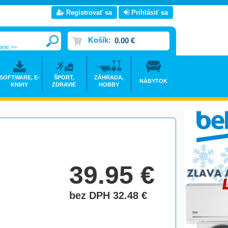
Registrovať sa
Prihlásiť sa
Košík:
0.00 €
anie >>
SOFTWARE, E-
ŠPORT,
ZÁHRADA,
NÁBYTOK
KNIHY
ZDRAVIE
HOBBY
>
39.95
€
bez DPH 32.48
€
do košíka