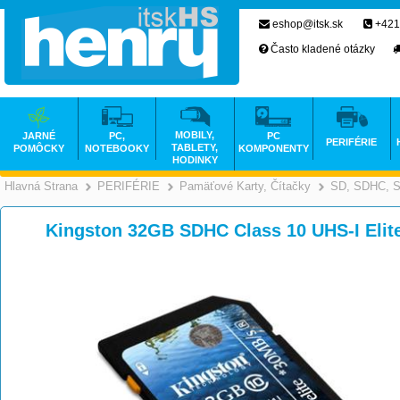
eshop@itsk.sk
+421
Často kladené otázky
MOBILY,
JARNÉ
PC,
PC
PERIFÉRIE
TABLETY,
POMÔCKY
NOTEBOOKY
KOMPONENTY
HODINKY
Hlavná Strana
PERIFÉRIE
Pamäťové Karty, Čítačky
SD, SDHC, 
>
>
Kingston 32GB SDHC Class 10 UHS-I Eli