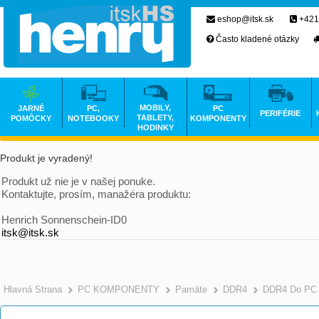
eshop@itsk.sk
+421
Často kladené otázky
MOBILY,
JARNÉ
PC,
PC
PERIFÉRIE
TABLETY,
POMÔCKY
NOTEBOOKY
KOMPONENTY
HODINKY
Produkt je vyradený!
Produkt už nie je v našej ponuke.
Kontaktujte, prosím, manažéra produktu:
Henrich Sonnenschein-ID0
itsk@itsk.sk
Hlavná Strana
PC KOMPONENTY
Pamäte
DDR4
DDR4 Do PC