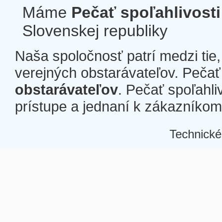
Máme
Pečať spoľahlivosti
Slovenskej republiky
Naša spoločnosť patrí medzi tie
verejných obstarávateľov. Pečať 
obstarávateľov
. Pečať spoľahli
prístupe a jednaní k zákazníkom a
Technické
Â
Â
Â