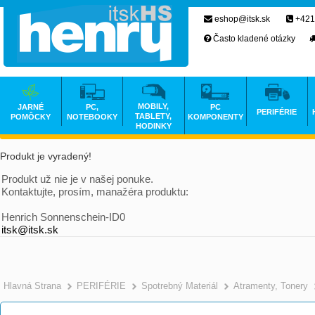
eshop@itsk.sk
+421
Často kladené otázky
MOBILY,
JARNÉ
PC,
PC
PERIFÉRIE
TABLETY,
POMÔCKY
NOTEBOOKY
KOMPONENTY
HODINKY
Produkt je vyradený!
Produkt už nie je v našej ponuke.
Kontaktujte, prosím, manažéra produktu:
Henrich Sonnenschein-ID0
itsk@itsk.sk
Hlavná Strana
PERIFÉRIE
Spotrebný Materiál
Atramenty, Tonery