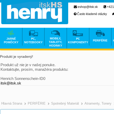
eshop@itsk.sk
+421
Často kladené otázky
MOBILY,
JARNÉ
PC,
PC
PERIFÉRIE
TABLETY,
POMÔCKY
NOTEBOOKY
KOMPONENTY
HODINKY
Produkt je vyradený!
Produkt už nie je v našej ponuke.
Kontaktujte, prosím, manažéra produktu:
Henrich Sonnenschein-ID0
itsk@itsk.sk
Hlavná Strana
PERIFÉRIE
Spotrebný Materiál
Atramenty, Tonery