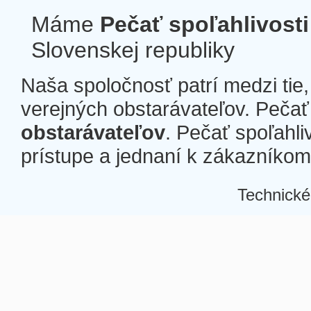
Máme
Pečať spoľahlivosti
Slovenskej republiky
Naša spoločnosť patrí medzi tie
verejných obstarávateľov. Pečať 
obstarávateľov
. Pečať spoľahli
prístupe a jednaní k zákazníkom a
Technické
Â
Â
Â