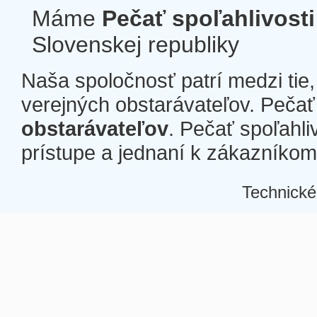
Máme
Pečať spoľahlivosti
Slovenskej republiky
Naša spoločnosť patrí medzi tie
verejných obstarávateľov. Pečať 
obstarávateľov
. Pečať spoľahli
prístupe a jednaní k zákazníkom a
Technické
Â
Â
Â