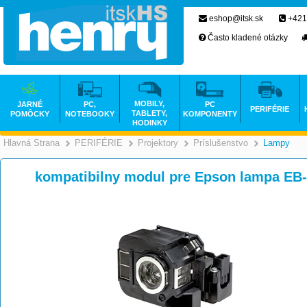
eshop@itsk.sk
+421
Často kladené otázky
MOBILY,
JARNÉ
PC,
PC
PERIFÉRIE
TABLETY,
POMÔCKY
NOTEBOOKY
KOMPONENTY
HODINKY
Hlavná Strana
PERIFÉRIE
Projektory
Príslušenstvo
Lampy
>
>
>
kompatibilny modul pre Epson lampa E