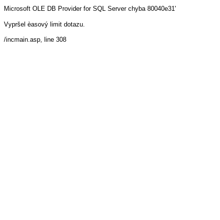
Microsoft OLE DB Provider for SQL Server
chyba 80040e31'
Vypršel èasový limit dotazu.
/incmain.asp
, line 308