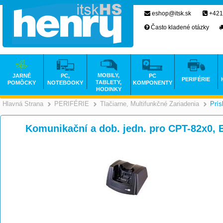
eshop@itsk.sk
+421
Často kladené otázky
MOBILY,
JARNÉ
PC,
PC
PERIFÉRIE
TABLETY,
POMÔCKY
NOTEBOOKY
KOMPONENTY
HODINKY
Hlavná Strana
PERIFÉRIE
Tlačiarne, Multifunkčné Zariadenia
Prís
>
>
Komunikační a dob. jedn. pro CPT-82x0,