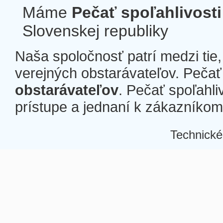
Máme
Pečať spoľahlivosti
Slovenskej republiky
Naša spoločnosť patrí medzi tie
verejných obstarávateľov. Pečať 
obstarávateľov
. Pečať spoľahli
prístupe a jednaní k zákazníkom a
Technické
Â
Â
Â