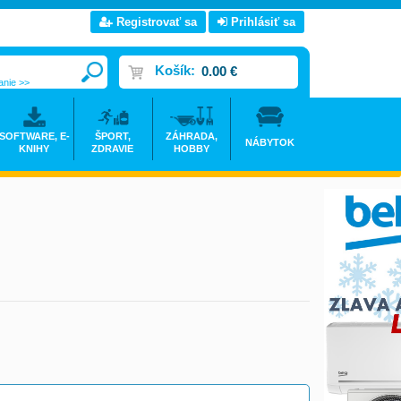
Registrovať sa
Prihlásiť sa
Košík:
0.00 €
anie >>
SOFTWARE, E-
ŠPORT,
ZÁHRADA,
NÁBYTOK
KNIHY
ZDRAVIE
HOBBY