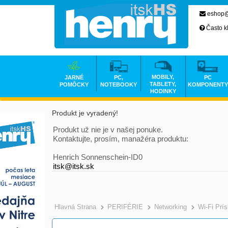
eshop@
Často k
MOBILY,
JARNÉ
PC,
PC
TABLETY,
POMÔCKY
NOTEBOOKY
KOMPONENTY
HODINKY
Produkt je vyradený!
Produkt už nie je v našej ponuke.
Kontaktujte, prosím, manažéra produktu:
Henrich Sonnenschein-ID0
itsk@itsk.sk
Hlavná Strana
PERIFÉRIE
Networking
Wi-Fi Prí