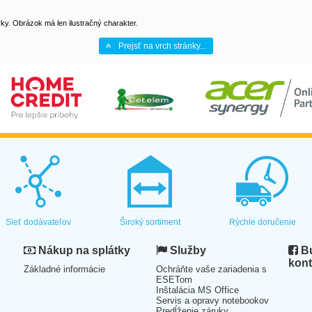
y. Obrázok má len ilustračný charakter.
Prejsť na vrch stránky...
Sieť dodávateľov
Široký sortiment
Rýchle doručenie
Nákup na splátky
Služby
Bu
kont
Základné informácie
Ochráňte vaše zariadenia s
ESETom
Inštalácia MS Office
Servis a opravy notebookov
Predĺženie záruky