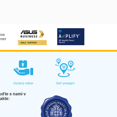
Osobný odber
Sieť predajní
ďte s nami v
akte: