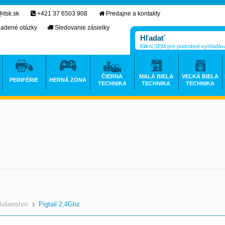
itsk.sk
+421 37 6503 908
Predajne a kontakty
ladené otázky
Sledovanie zásielky
Klikni SEM pre podrobné vyhľadáv
ČIERNA
MALÁ BIELA
VEĽKÁ BIELA
PERIFÉRIE
HERNÁ ZÓNA
TECHNIKA
TECHNIKA
TECHNIKA
slušenstvo
Pigtail 2,4Ghz